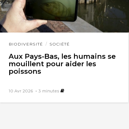
Lire
BIODIVERSITÉ
SOCIÉTÉ
l'article
Aux Pays-Bas, les humains se
mouillent pour aider les
poissons
10 Avr 2026
3
minutes