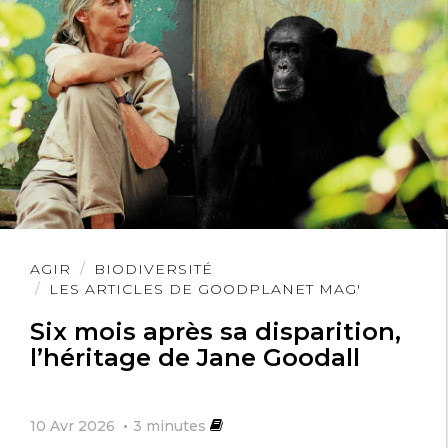
Lire
AGIR
BIODIVERSITÉ
l'article
LES ARTICLES DE GOODPLANET MAG'
Six mois après sa disparition,
l’héritage de Jane Goodall
10 Avr 2026
3
minutes