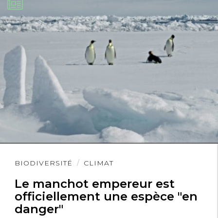
Lire
BIODIVERSITÉ
CLIMAT
l'article
Le manchot empereur est
officiellement une espèce "en
danger"