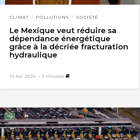
Lire
CLIMAT
POLLUTIONS
SOCIÉTÉ
l'article
Le Mexique veut réduire sa
dépendance énergétique
grâce à la décriée fracturation
hydraulique
10 Avr 2026
3
minutes