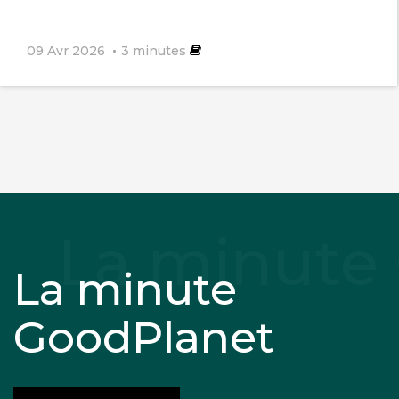
09 Avr 2026
3
minutes
La minute
GoodPlanet