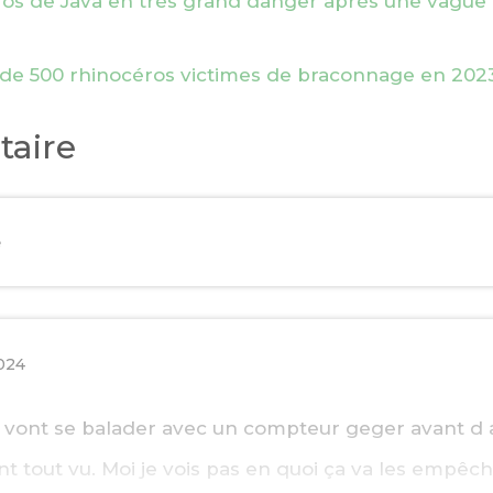
éros de Java en très grand danger après une vagu
s de 500 rhinocéros victimes de braconnage en 202
aire
e
2024
s vont se balader avec un compteur geger avant d 
t tout vu. Moi je vois pas en quoi ça va les empêc