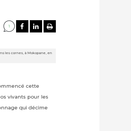
PARTAGER SUR FACEBOOK
PARTAGER SUR LINKEDI
IMPRIMER
1
ns les cornes, à Mokopane, en
 commencé cette
os vivants pour les
aconnage qui décime