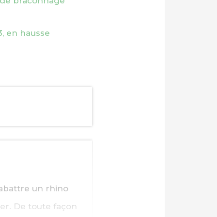
e de braconnage
3, en hausse
abattre un rhino
her. De toute façon