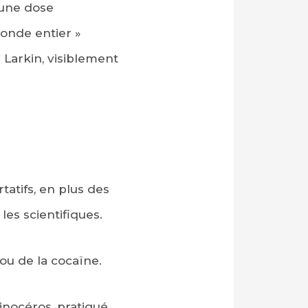
 une dose
monde entier »
. Larkin, visiblement
tatifs, en plus des
les scientifiques.
 ou de la cocaïne.
inocéros, pratiqué