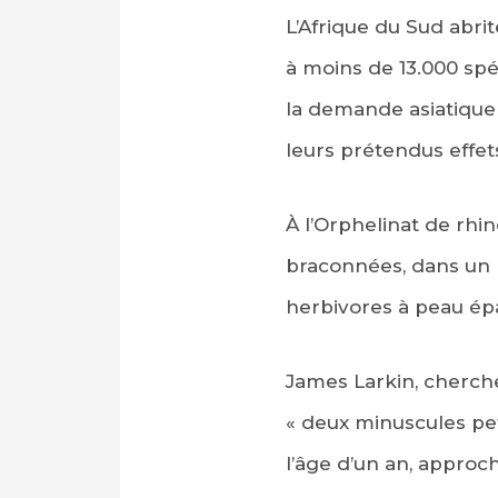
L’Afrique du Sud abri
à moins de 13.000 sp
la demande asiatique 
leurs prétendus effet
À l’Orphelinat de rhi
braconnées, dans un l
herbivores à peau épa
James Larkin, chercheu
« deux minuscules pet
l’âge d’un an, approc