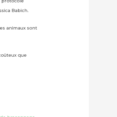
n protocole
ssica Babich.
les animaux sont
 coûteux que