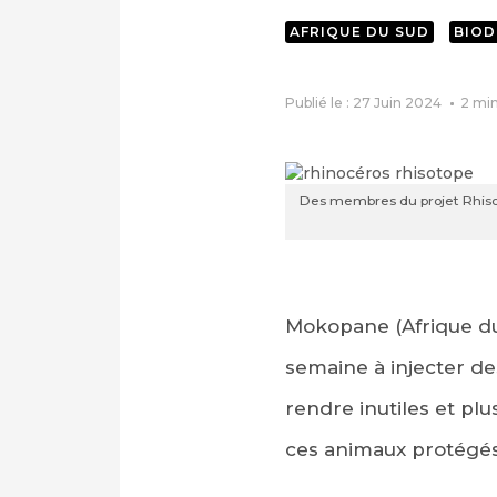
AFRIQUE DU SUD
BIOD
Publié le : 27 Juin 2024
2
min
Des membres du projet Rhisot
Mokopane (Afrique du
semaine à injecter de
rendre inutiles et pl
ces animaux protégés