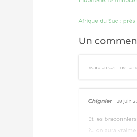
Indonésie: le rhinoc
Afrique du Sud : prè
Un comment
Ecrire un commentair
Chignier
28 juin 
Et les braconnier
?… on aura vraimen