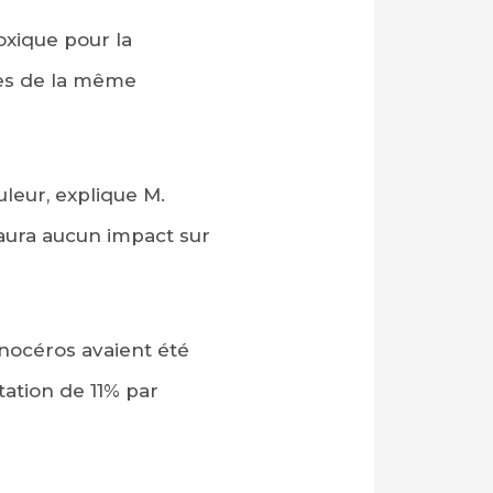
oxique pour la
es de la même
uleur, explique M.
n’aura aucun impact sur
inocéros avaient été
tation de 11% par