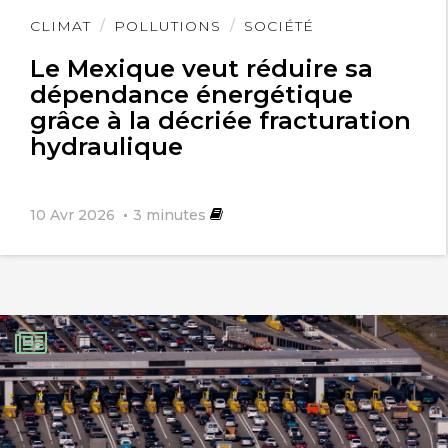
Lire
CLIMAT
POLLUTIONS
SOCIÉTÉ
l'article
Le Mexique veut réduire sa
dépendance énergétique
grâce à la décriée fracturation
hydraulique
10 Avr 2026
3
minutes