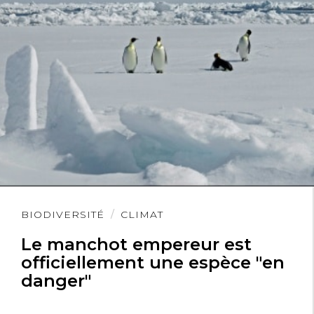
Lire
BIODIVERSITÉ
CLIMAT
l'article
Le manchot empereur est
officiellement une espèce "en
danger"