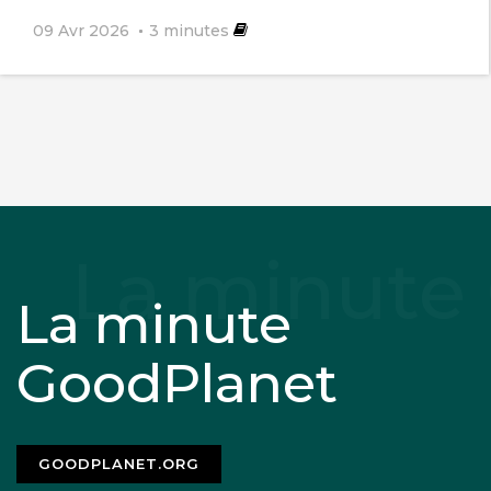
09 Avr 2026
3
minutes
La minute
GoodPlanet
GOODPLANET.ORG