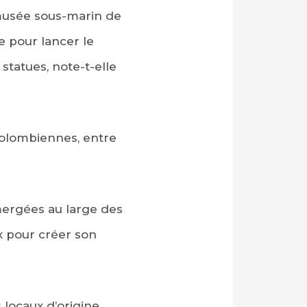
 musée sous-marin de
e pour lancer le
tatues, note-t-elle
colombiennes, entre
mergées au large des
x pour créer son
 locaux d’origine