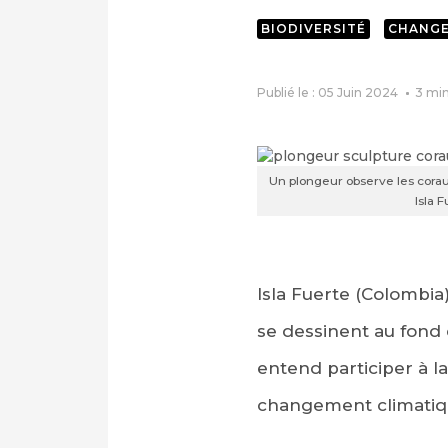
BIODIVERSITÉ
CHANGE
Publié le : 05 Juin 2024
3
min
Un plongeur observe les corau
Isla 
Isla Fuerte (Colombia
se dessinent au fond
entend participer à la
changement climatiq