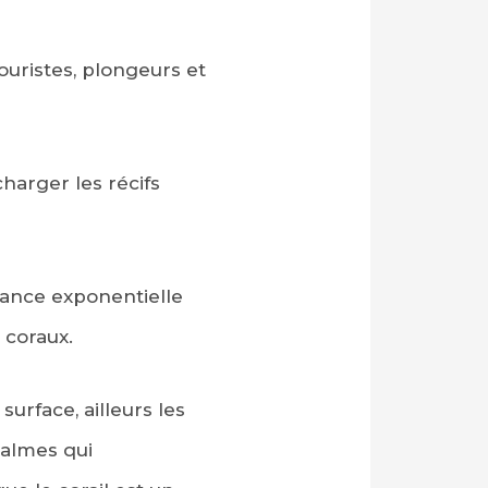
ouristes, plongeurs et
charger les récifs
sance exponentielle
 coraux.
urface, ailleurs les
palmes qui