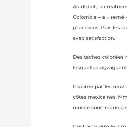
Au début, la créatri
Colombie – a « semé »
processus. Puis les c
avec satisfaction.
Des taches colorées r
lesquelles zigzaguent
Inspirée par les œuvr
côtes mexicaines, Mme
musée sous-marin à s
C’est ainsi qu’elle a