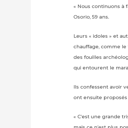
« Nous continuons à fa
Osorio, 59 ans.
Leurs « idoles » et au
chauffage, comme le f
des fouilles archéolog
qui entourent le mara
Ils confessent avoir
ont ensuite proposés 
« C’est une grande tr
mais ce n’est plus pos