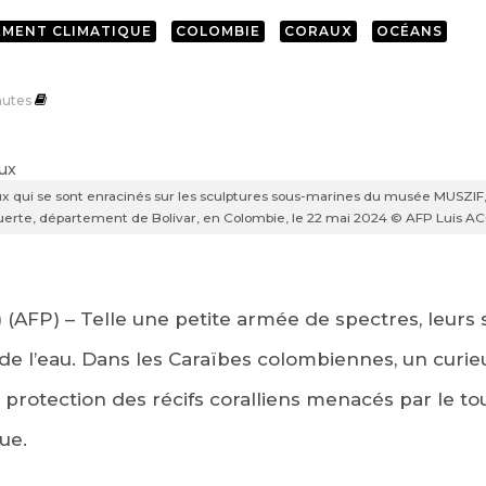
MENT CLIMATIQUE
COLOMBIE
CORAUX
OCÉANS
utes
x qui se sont enracinés sur les sculptures sous-marines du musée MUSZIF,
Fuerte, département de Bolivar, en Colombie, le 22 mai 2024 © AFP Luis 
) (AFP) – Telle une petite armée de spectres, leurs
 de l’eau. Dans les Caraïbes colombiennes, un cur
 protection des récifs coralliens menacés par le to
ue.