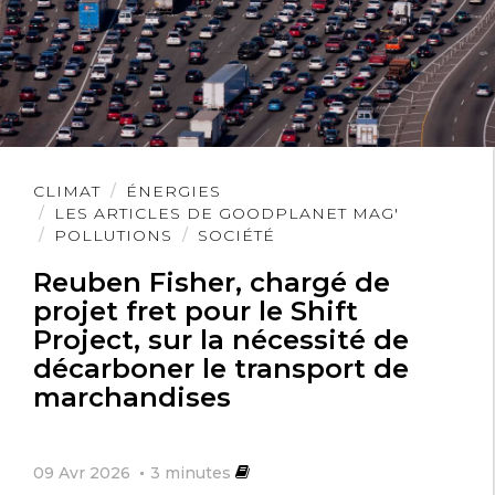
Lire
CLIMAT
ÉNERGIES
l'article
LES ARTICLES DE GOODPLANET MAG'
POLLUTIONS
SOCIÉTÉ
Reuben Fisher, chargé de
projet fret pour le Shift
Project, sur la nécessité de
décarboner le transport de
marchandises
09 Avr 2026
3
minutes