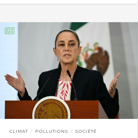
Lire
CLIMAT
POLLUTIONS
SOCIÉTÉ
l'article