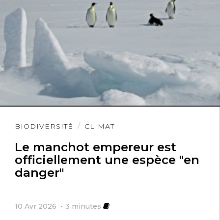
Lire
BIODIVERSITÉ
CLIMAT
l'article
Le manchot empereur est
officiellement une espèce "en
danger"
10 Avr 2026
3
minutes