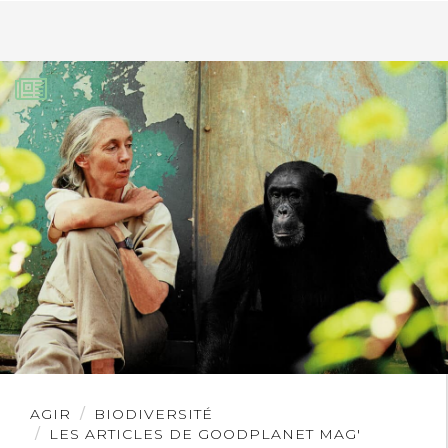
Lire
AGIR
BIODIVERSITÉ
l'article
LES ARTICLES DE GOODPLANET MAG'