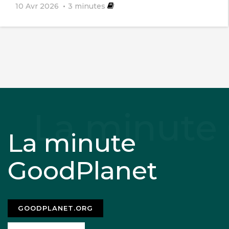
10 Avr 2026
3
minutes
La minute
GoodPlanet
GOODPLANET.ORG