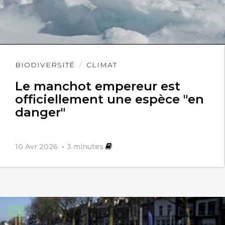
Lire
BIODIVERSITÉ
CLIMAT
l'article
Le manchot empereur est
officiellement une espèce "en
danger"
10 Avr 2026
3
minutes