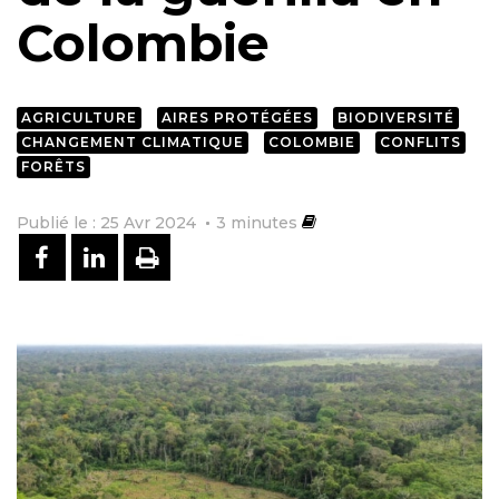
Colombie
AGRICULTURE
AIRES PROTÉGÉES
BIODIVERSITÉ
CHANGEMENT CLIMATIQUE
COLOMBIE
CONFLITS
FORÊTS
Publié le : 25 Avr 2024
3
minutes
PARTAGER SUR FACEBOOK
PARTAGER SUR LINKEDIN
IMPRIMER