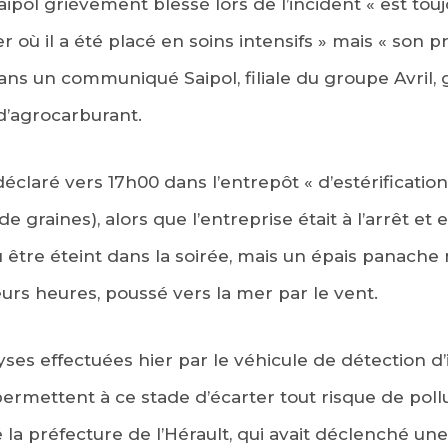
ipol grièvement blessé lors de l’incident « est tou
r où il a été placé en soins intensifs » mais « son pr
ans un communiqué Saipol, filiale du groupe Avril, 
d’agrocarburant.
t déclaré vers 17h00 dans l’entrepôt « d’estérificatio
e graines), alors que l’entreprise était à l’arrêt et 
être éteint dans la soirée, mais un épais panache n
eurs heures, poussé vers la mer par le vent.
yses effectuées hier par le véhicule de détection d’
rmettent à ce stade d’écarter tout risque de pollut
 préfecture de l’Hérault, qui avait déclenché une c