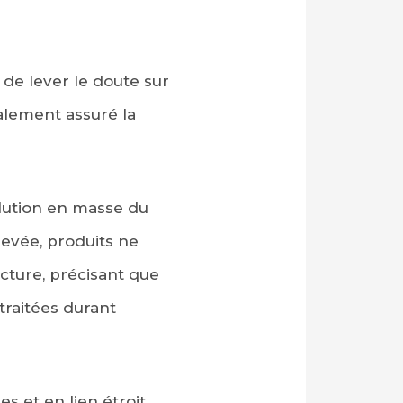
 de lever le doute sur
galement assuré la
llution en masse du
levée, produits ne
ecture, précisant que
traitées durant
s et en lien étroit