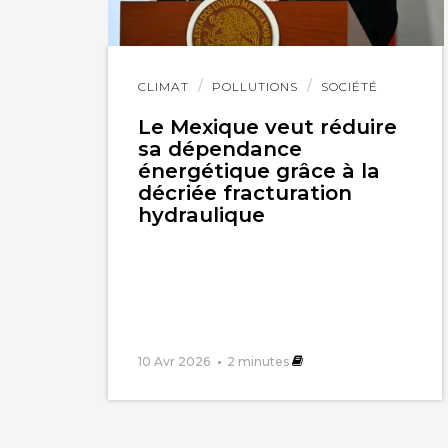
Lire
CLIMAT
POLLUTIONS
SOCIÉTÉ
l'article
Le Mexique veut réduire
sa dépendance
énergétique grâce à la
décriée fracturation
hydraulique
10 Avr 2026
2
minutes