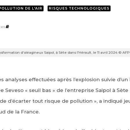
POLLUTION DE L'AIR
RISQUES TECHNOLOGIQUES
tes
nsformation d'oléagineux Saipol, à Sète dans l'Hérault, le 11 avril 2024 © A
es analyses effectuées après l’explosion suivie d’u
 Seveso « seuil bas » de l’entreprise Saipol à Sète 
e d’écarter tout risque de pollution », a indiqué je
d de la France.