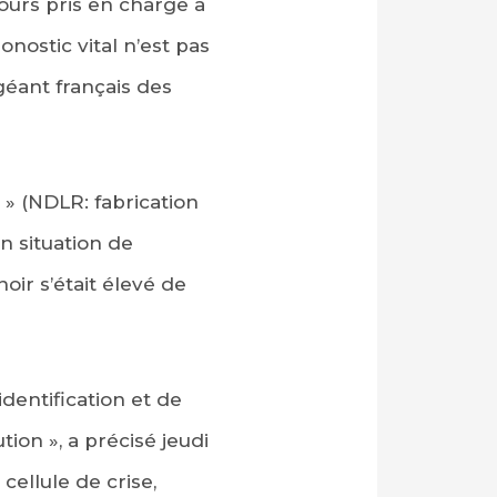
jours pris en charge à
onostic vital n’est pas
géant français des
n » (NDLR: fabrication
en situation de
oir s’était élevé de
identification et de
ion », a précisé jeudi
ellule de crise,