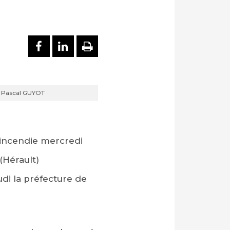
PARTAGER SUR FACEBOOK
PARTAGER SUR LINKEDI
IMPRIMER
FP Pascal GUYOT
n incendie mercredi
(Hérault)
udi la préfecture de