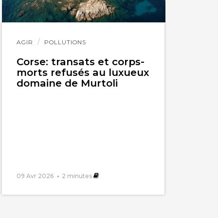
Lire
AGIR
POLLUTIONS
l'article
Corse: transats et corps-
morts refusés au luxueux
domaine de Murtoli
09 Avr 2026
2
minutes