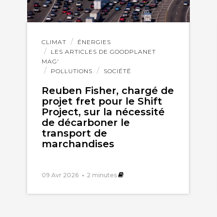
Lire
CLIMAT
ÉNERGIES
l'article
LES ARTICLES DE GOODPLANET
MAG'
POLLUTIONS
SOCIÉTÉ
Reuben Fisher, chargé de
projet fret pour le Shift
Project, sur la nécessité
de décarboner le
transport de
marchandises
09 Avr 2026
2
minutes