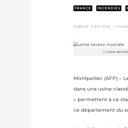
FRANCE
INCENDIES
Publié le : 11 Avr 2024
2
minu
L'usine de tra
Montpellier (AFP) – L
dans une usine classée
« permettent à ce stad
ce département du su