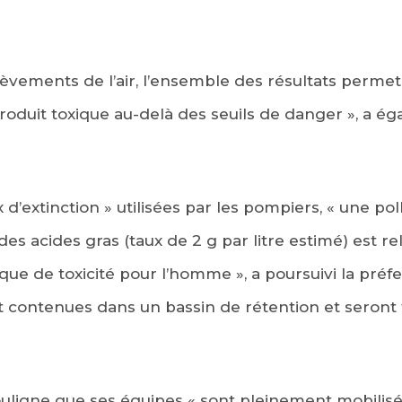
èvements de l’air, l’ensemble des résultats permet
roduit toxique au-delà des seuils de danger », a é
 d’extinction » utilisées par les pompiers, « une po
es acides gras (taux de 2 g par litre estimé) est re
que de toxicité pour l’homme », a poursuivi la préf
t contenues dans un bassin de rétention et seront 
ouligne que ses équipes « sont pleinement mobilisée