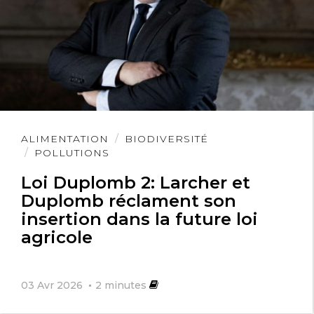
Lire
ALIMENTATION
BIODIVERSITÉ
l'article
POLLUTIONS
Loi Duplomb 2: Larcher et
Duplomb réclament son
insertion dans la future loi
agricole
03 Avr 2026
2
minutes