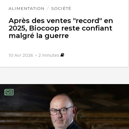
Lire
ALIMENTATION
SOCIÉTÉ
l'article
Après des ventes "record" en
2025, Biocoop reste confiant
malgré la guerre
10 Avr 2026
2
minutes