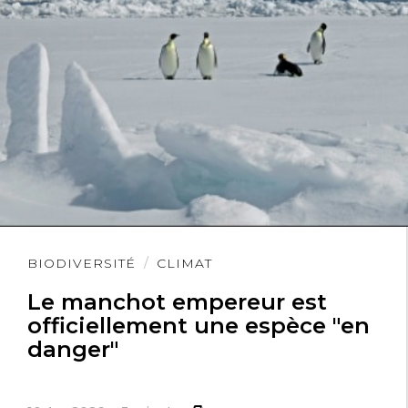
Lire
BIODIVERSITÉ
CLIMAT
l'article
Le manchot empereur est
officiellement une espèce "en
danger"