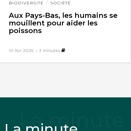
Lire
BIODIVERSITÉ
SOCIÉTÉ
l'article
Aux Pays-Bas, les humains se
mouillent pour aider les
poissons
10 Avr 2026
3
minutes
La minute