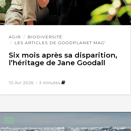
Lire
AGIR
BIODIVERSITÉ
l'article
LES ARTICLES DE GOODPLANET MAG'
Six mois après sa disparition,
l’héritage de Jane Goodall
10 Avr 2026
3
minutes