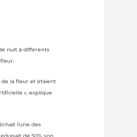
de nuit à différents
leur.
de la fleur et étaient
ificielle », explique
êchait l’une des
 réduisait de 50% son