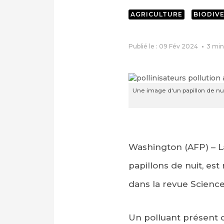
AGRICULTURE
BIODIV
Publié le : 09 Fév 2024
3
min
Une image d'un papillon de nuit
Washington (AFP) – L
papillons de nuit, es
dans la revue Science
Un polluant présent d