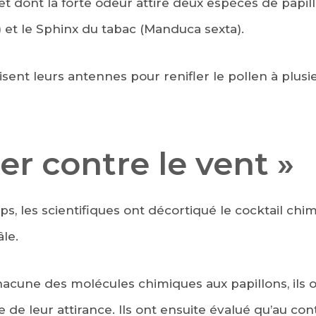
et dont la forte odeur attire deux espèces de papill
) et le Sphinx du tabac (Manduca sexta).
isent leurs antennes pour renifler le pollen à plus
r contre le vent »
, les scientifiques ont décortiqué le cocktail ch
le.
acune des molécules chimiques aux papillons, ils 
 de leur attirance. Ils ont ensuite évalué qu’au cont