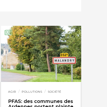
9
Lire
AGIR
POLLUTIONS
SOCIÉTÉ
l'article
PFAS: des communes des
Ardennes portent plainte