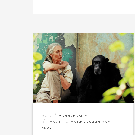
PARTAGER SUR FAC
https://mobile.tw
PARTAGER SUR LIN
IMPRIMER
Lire
AGIR
BIODIVERSITÉ
l'article
LES ARTICLES DE GOODPLANET
MAG'