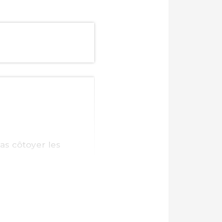
as côtoyer les
e, car le temps