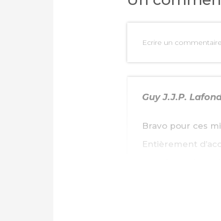
Ecrire un commentair
Guy J.J.P. Lafon
Bravo pour ces mi
Entièrement d’acco
grandes artères de
@Guy J.J.P. Lafon
À nos vélos, à nos
file et car les en