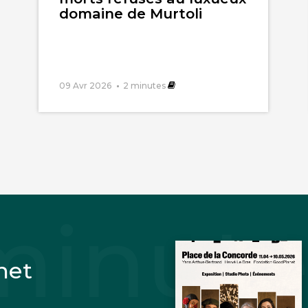
domaine de Murtoli
09 Avr 2026
2
minutes
net