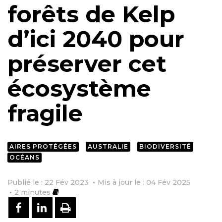
forêts de Kelp
d’ici 2040 pour
préserver cet
écosystème
fragile
AIRES PROTÉGÉES
AUSTRALIE
BIODIVERSITÉ
OCÉANS
Publié le : 22 Fév 2023
Mis à jour le : 04 Fév 2025
2
minutes
PARTAGER SUR FACEBOOK
PARTAGER SUR LINKEDIN
IMPRIMER