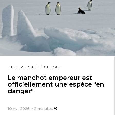
Lire
BIODIVERSITÉ
CLIMAT
l'article
Le manchot empereur est
officiellement une espèce "en
danger"
10 Avr 2026
2
minutes