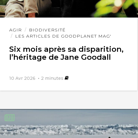
Lire
AGIR
BIODIVERSITÉ
l'article
LES ARTICLES DE GOODPLANET MAG'
Six mois après sa disparition,
l’héritage de Jane Goodall
10 Avr 2026
2
minutes