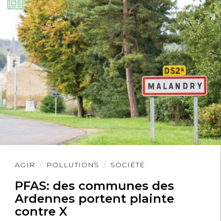
Lire
AGIR
POLLUTIONS
SOCIÉTÉ
l'article
PFAS: des communes des
Ardennes portent plainte
contre X