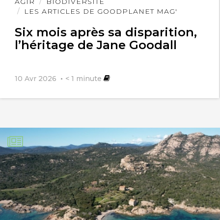
Lire
AGIR
BIODIVERSITÉ
l'article
LES ARTICLES DE GOODPLANET MAG'
Six mois après sa disparition,
l’héritage de Jane Goodall
10 Avr 2026
< 1
minute