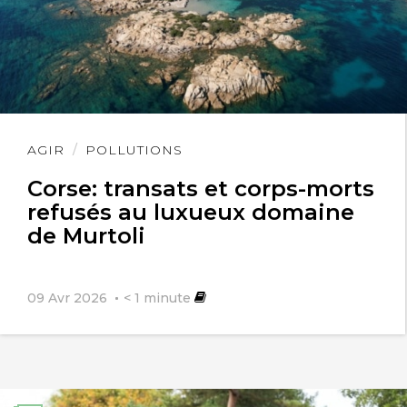
Lire
AGIR
POLLUTIONS
l'article
Corse: transats et corps-morts
refusés au luxueux domaine
de Murtoli
09 Avr 2026
< 1
minute