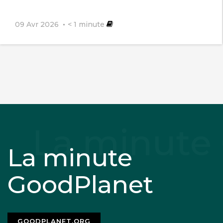
09 Avr 2026
< 1
minute
La minute
GoodPlanet
GOODPLANET.ORG