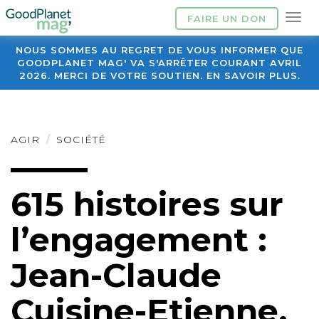
FAIRE UN DON
NOUS SOMMES AU REGRET DE VOUS INFORMER QUE
GOODPLANET MAG' VA S'ARRÊTER COURANT AVRIL
2026. MERCI DE VOTRE SOUTIEN. EN SAVOIR PLUS.
AGIR
SOCIÉTÉ
615 histoires sur
l’engagement :
Jean-Claude
Cuisine-Etienne,