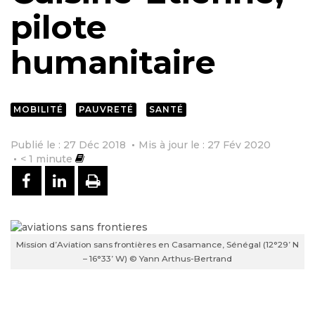
pilote
humanitaire
MOBILITÉ
PAUVRETÉ
SANTÉ
Publié le : 27 Déc 2018
Mis à jour le : 27 Fév 2020
< 1
minute
PARTAGER SUR FACEBOOK
PARTAGER SUR LINKEDIN
IMPRIMER
Mission d’Aviation sans frontières en Casamance, Sénégal (12°29’ N
– 16°33’ W) © Yann Arthus-Bertrand