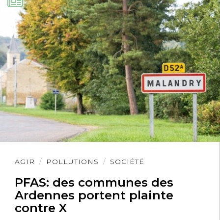
Lire
AGIR
POLLUTIONS
SOCIÉTÉ
l'article
PFAS: des communes des
Ardennes portent plainte
contre X