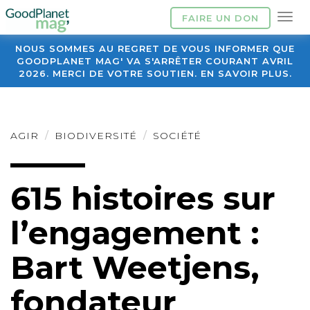
FAIRE UN DON
NOUS SOMMES AU REGRET DE VOUS INFORMER QUE
GOODPLANET MAG' VA S'ARRÊTER COURANT AVRIL
2026. MERCI DE VOTRE SOUTIEN. EN SAVOIR PLUS.
AGIR
BIODIVERSITÉ
SOCIÉTÉ
615 histoires sur
l’engagement :
Bart Weetjens,
fondateur