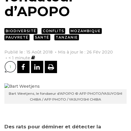
d’APOPO
BIODIVERSITÉ
CONFLITS
MOZAMBIQUE
PAUVRETÉ
SANTÉ
TANZANIE
Publié le : 15 Août 2018
Mis à jour le : 26 Fév 2020
< 1
minute
PARTAGER SUR FACEBOOK
PARTAGER SUR LINKEDI
IMPRIMER
1
Bart Weetjens, le fondaeur d'APOPO © AFP PHOTO/YASUYOSHI
CHIBA / AFP PHOTO / YASUYOSHI CHIBA
Des rats pour déminer et détecter la