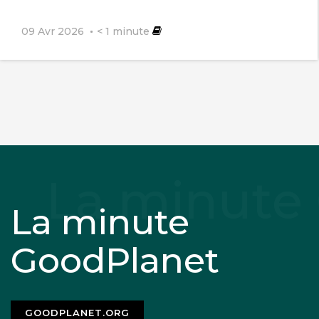
09 Avr 2026
< 1
minute
La minute
GoodPlanet
GOODPLANET.ORG