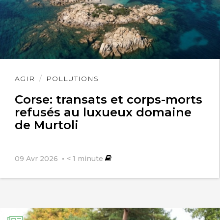
Lire
AGIR
POLLUTIONS
l'article
Corse: transats et corps-morts
refusés au luxueux domaine
de Murtoli
09 Avr 2026
< 1
minute