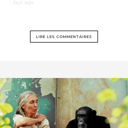
faut agir
LIRE LES COMMENTAIRES
Renaud Blais
25 août 2016
Nous avons accueilli plusieurs
Colombiens à Québec depuis de très
nombreuses années.
Je n’en connais aucun qui croit que
cette « accord de paix » est sérieux.
Ils parlent tous de « poudre aux yeux ».
J’aimerais beaucoup avoir des infos sur