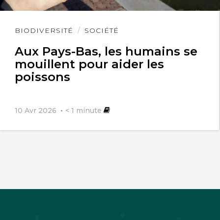
Paix et que cela va dans le Bon Sens.
Lire
BIODIVERSITÉ
SOCIÉTÉ
l'article
Aux Pays-Bas, les humains se
mouillent pour aider les
poissons
10 Avr 2026
< 1
minute