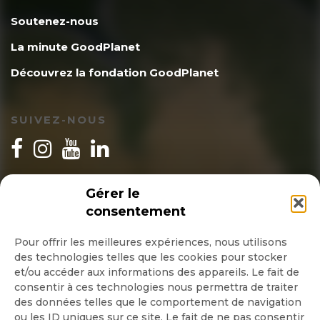
Soutenez-nous
La minute GoodPlanet
Découvrez la fondation GoodPlanet
SUIVEZ-NOUS
INSCRIPTION NEWSLETTER
Gérer le
consentement
Pour offrir les meilleures expériences, nous utilisons
des technologies telles que les cookies pour stocker
Quotidienne
et/ou accéder aux informations des appareils. Le fait de
consentir à ces technologies nous permettra de traiter
Hebdo
des données telles que le comportement de navigation
ou les ID uniques sur ce site. Le fait de ne pas consentir