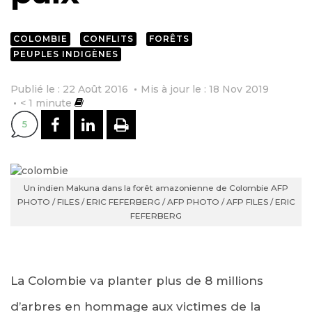
COLOMBIE
CONFLITS
FORÊTS
PEUPLES INDIGÈNES
Publié le : 22 Août 2016
Mis à jour le : 18 Nov 2019
< 1
minute
PARTAGER SUR FACEBOOK
PARTAGER SUR LINKEDI
IMPRIMER
5
Un indien Makuna dans la forêt amazonienne de Colombie AFP
PHOTO / FILES / ERIC FEFERBERG / AFP PHOTO / AFP FILES / ERIC
FEFERBERG
La Colombie va planter plus de 8 millions
d’arbres en hommage aux victimes de la