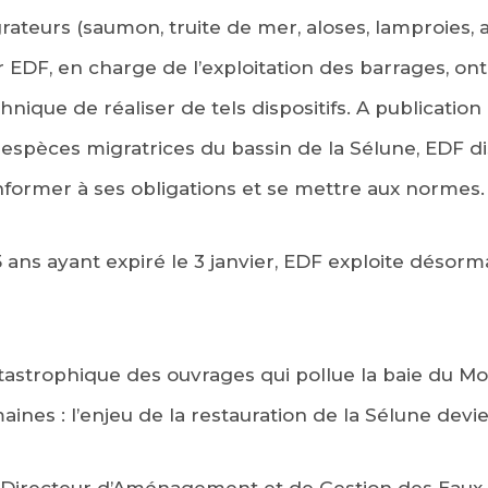
ateurs (saumon, truite de mer, aloses, lamproies, a
 EDF, en charge de l’exploitation des barrages, ont
chnique de réaliser de tels dispositifs. A publication
es espèces migratrices du bassin de la Sélune, EDF di
nformer à ses obligations et se mettre aux normes.
e 5 ans ayant expiré le 3 janvier, EDF exploite désor
atastrophique des ouvrages qui pollue la baie du M
nes : l’enjeu de la restauration de la Sélune devie
 Directeur d’Aménagement et de Gestion des Eaux 