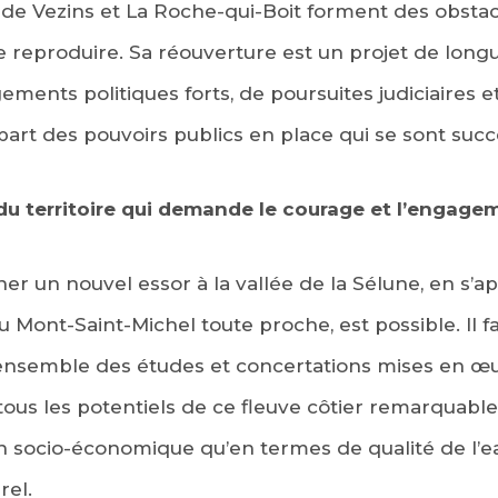
 de Vezins et La Roche-qui-Boit forment des obsta
e reproduire. Sa réouverture est un projet de long
ements politiques forts, de poursuites judiciaires e
 part des pouvoirs publics en place qui se sont succ
 territoire qui demande le courage et l’engage
EBOOK
er un nouvel essor à la vallée de la Sélune, en s’a
KEDIN
u Mont-Saint-Michel toute proche, est possible. Il fa
l’ensemble des études et concertations mises en œ
ous les potentiels de ce fleuve côtier remarquable,
n socio-économique qu’en termes de qualité de l’e
rel.