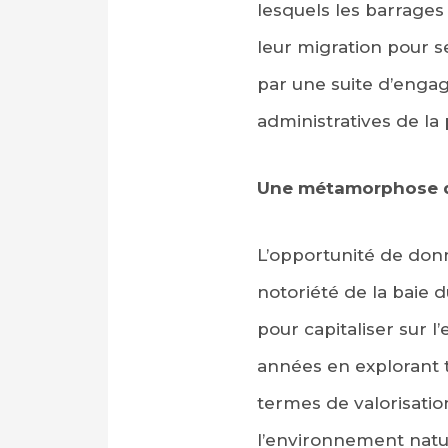
lesquels les barrages
leur migration pour s
par une suite d’engag
administratives de la
Une métamorphose du
PARTAGER SUR FAC
L’opportunité de donn
PARTAGER SUR LIN
notoriété de la baie d
pour capitaliser sur 
IMPRIMER
années en explorant t
termes de valorisatio
l’environnement natu