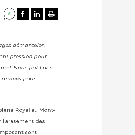
PARTAGER SUR FACEBOOK
PARTAGER SUR LINKEDI
IMPRIMER
5
rages démanteler.
font pression pour
turel. Nous publions
s années pour
olène Royal au Mont-
r l’arasement des
composent sont