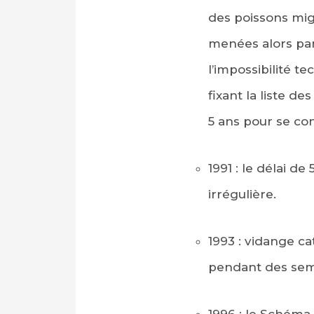
des poissons migr
menées alors par
l’impossibilité te
fixant la liste d
5 ans pour se co
1991 : le délai d
irrégulière.
1993 : vidange c
pendant des semai
1996 : le Schéma