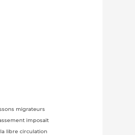
oissons migrateurs
lassement imposait
a libre circulation