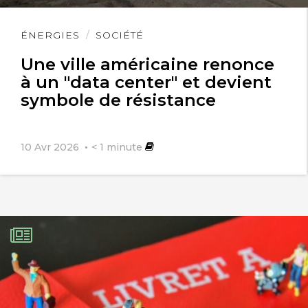
Lire
ÉNERGIES
SOCIÉTÉ
l'article
Une ville américaine renonce
à un "data center" et devient
symbole de résistance
10 Avr 2026
< 1
minute