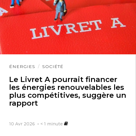
Lire
ÉNERGIES
SOCIÉTÉ
l'article
Le Livret A pourrait financer
les énergies renouvelables les
plus compétitives, suggère un
rapport
10 Avr 2026
< 1
minute