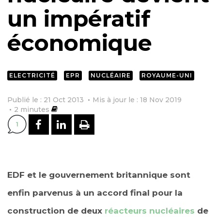
un impératif
économique
ELECTRICITÉ
EPR
NUCLÉAIRE
ROYAUME-UNI
Publié le : 21 Oct 2013
Mis à jour le : 18 Nov 2019
2
minutes
PARTAGER SUR FACEBOOK
PARTAGER SUR LINKEDI
IMPRIMER
1
EDF et le gouvernement britannique sont
enfin parvenus à un accord final pour la
construction de deux
réacteurs nucléaires
de