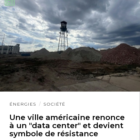
Lire
ÉNERGIES
SOCIÉTÉ
l'article
Une ville américaine renonce
à un "data center" et devient
symbole de résistance