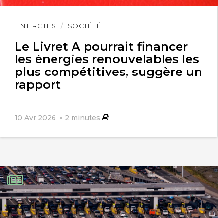
Lire
ÉNERGIES
SOCIÉTÉ
l'article
Le Livret A pourrait financer
les énergies renouvelables les
plus compétitives, suggère un
rapport
10 Avr 2026
2
minutes