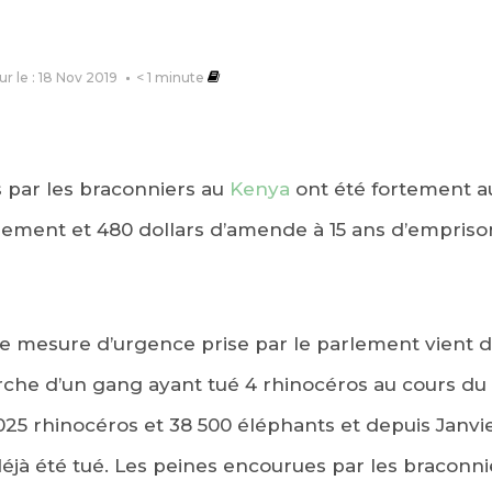
ur le : 18 Nov 2019
< 1
minute
 par les braconniers au
Kenya
ont été fortement 
ement et 480 dollars d’amende à 15 ans d’empris
tte mesure d’urgence prise par le parlement vient d
erche d’un gang ayant tué 4 rhinocéros au cours d
 025 rhinocéros et 38 500 éléphants et depuis Janvie
déjà été tué. Les peines encourues par les braconnie