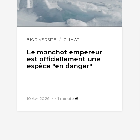
Lire
BIODIVERSITÉ
CLIMAT
l'article
Le manchot empereur
est officiellement une
espèce "en danger"
10 Avr 2026
< 1
minute