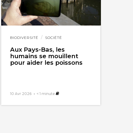
Lire
BIODIVERSITÉ
SOCIÉTÉ
l'article
Aux Pays-Bas, les
humains se mouillent
pour aider les poissons
10 Avr 2026
< 1
minute