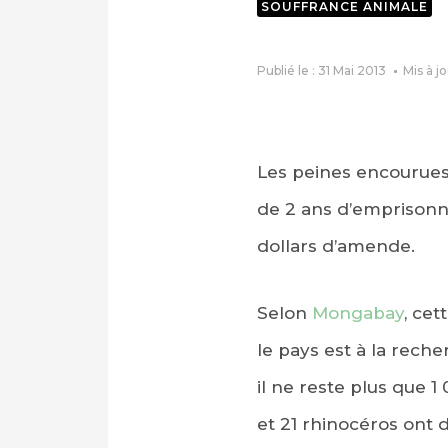
SOUFFRANCE ANIMALE
Publié le : 31 Mai 2013
Mis à jo
Les peines encourues
de 2 ans d’emprisonn
dollars d’amende.
Selon
Mongabay
, ce
le pays est à la rech
il ne reste plus que 1
et 21 rhinocéros ont 