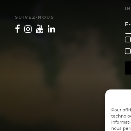
I
SUIVEZ-NOUS
Pour offr
technolog
informati
nous perm