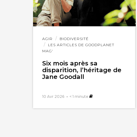
Lire
AGIR
BIODIVERSITÉ
l'article
LES ARTICLES DE GOODPLANET
MAG'
Six mois après sa
disparition, l’héritage de
Jane Goodall
10 Avr 2026
< 1
minute