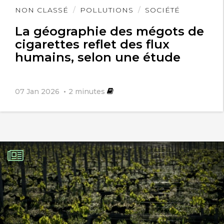
Lire
NON CLASSÉ
POLLUTIONS
SOCIÉTÉ
l'article
La géographie des mégots de
cigarettes reflet des flux
humains, selon une étude
07 Jan 2026
2
minutes