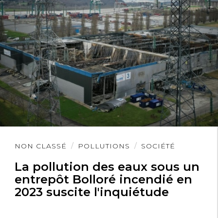
Lire
NON CLASSÉ
POLLUTIONS
SOCIÉTÉ
l'article
La pollution des eaux sous un
entrepôt Bolloré incendié en
2023 suscite l'inquiétude