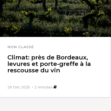
Lire
NON CLASSÉ
l'article
Climat: près de Bordeaux,
levures et porte-greffe à la
rescousse du vin
29 Déc 2025
2
minutes