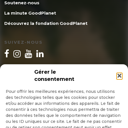
Soutenez-nous
La minute GoodPlanet
Découvrez la fondation GoodPlanet
SUIVEZ-NOUS
INSCRIPTION NEWSLETTER
Gérer le
consentement
Pour offrir les meilleures expériences, nous utilisons
des technologies telles que les cookies pour stocker
Quotidienne
et/ou accéder aux informations des appareils. Le fait de
consentir à ces technologies nous permettra de traiter
Hebdo
des données telles que le comportement de navigation
ou les ID uniques sur ce site. Le fait de ne pas consentir
ou de retirer son consentement peut avoir un effet
OK