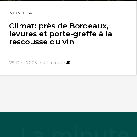
Lire
NON CLASSÉ
l'article
Climat: près de Bordeaux,
levures et porte-greffe à la
rescousse du vin
29 Déc 2025
< 1
minute