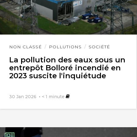
Lire
NON CLASSÉ
POLLUTIONS
SOCIÉTÉ
l'article
La pollution des eaux sous un
entrepôt Bolloré incendié en
2023 suscite l'inquiétude
30 Jan 2026
< 1
minute