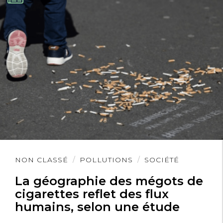
Lire
NON CLASSÉ
POLLUTIONS
SOCIÉTÉ
l'article
La géographie des mégots de
cigarettes reflet des flux
humains, selon une étude