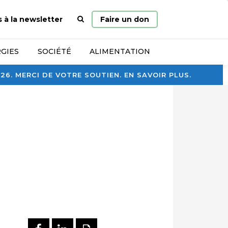
Page
s à la newsletter
Faire un don
d’accueil
GIES
SOCIÉTÉ
ALIMENTATION
. MERCI DE VOTRE SOUTIEN. EN SAVOIR PLUS.
t
PARTAGER SUR FACEBOOK
PARTAGER SUR LINKEDI
IMPRIMER