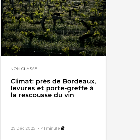
Lire
NON CLASSÉ
l'article
Climat: près de Bordeaux,
levures et porte-greffe à
la rescousse du vin
29 Déc 2025
< 1
minute