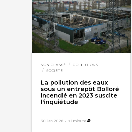
Lire
NON CLASSÉ
POLLUTIONS
l'article
SOCIÉTÉ
La pollution des eaux
sous un entrepôt Bolloré
incendié en 2023 suscite
l'inquiétude
30 Jan 2026
< 1
minute