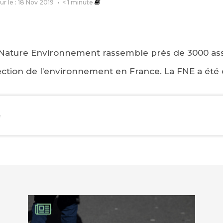
our le : 18 Nov 2019
< 1
minute
 Nature Environnement rassemble près de 3000 asso
ction de l’environnement en France. La FNE a été 
e
EBOOK
KEDIN