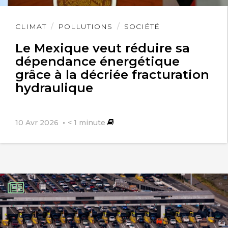
Lire
CLIMAT
POLLUTIONS
SOCIÉTÉ
l'article
Le Mexique veut réduire sa
dépendance énergétique
grâce à la décriée fracturation
hydraulique
10 Avr 2026
< 1
minute