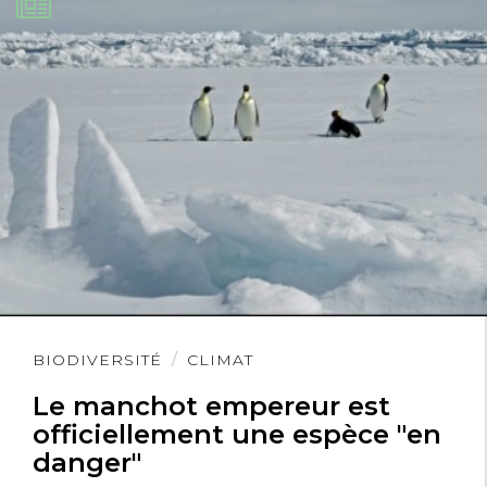
Lire
BIODIVERSITÉ
CLIMAT
l'article
Le manchot empereur est
officiellement une espèce "en
danger"