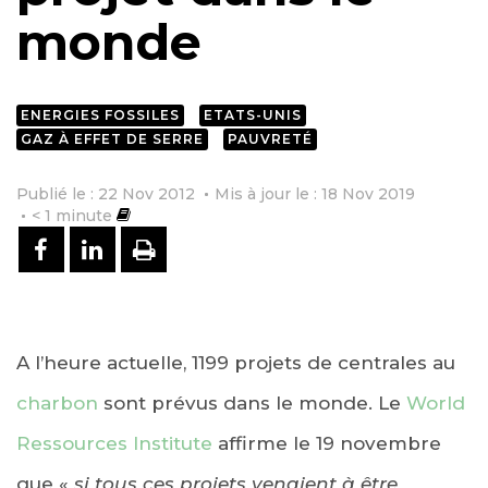
monde
ENERGIES FOSSILES
ETATS-UNIS
GAZ À EFFET DE SERRE
PAUVRETÉ
Publié le : 22 Nov 2012
Mis à jour le : 18 Nov 2019
< 1
minute
PARTAGER SUR FACEBOOK
PARTAGER SUR LINKEDIN
IMPRIMER
A l’heure actuelle, 1199 projets de centrales au
charbon
sont prévus dans le monde. Le
World
Ressources Institute
affirme le 19 novembre
que «
si tous ces projets venaient à être