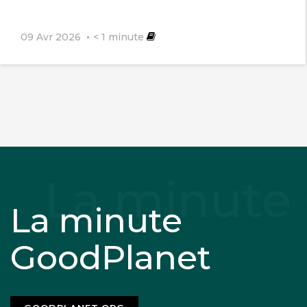
09 Avr 2026
< 1
minute
La minute
GoodPlanet