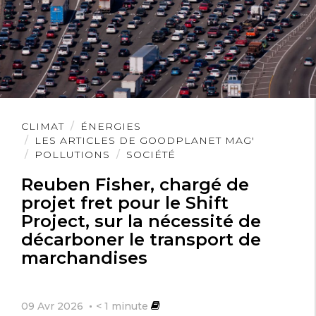
Lire
CLIMAT
ÉNERGIES
l'article
LES ARTICLES DE GOODPLANET MAG'
POLLUTIONS
SOCIÉTÉ
Reuben Fisher, chargé de
projet fret pour le Shift
Project, sur la nécessité de
décarboner le transport de
marchandises
09 Avr 2026
< 1
minute