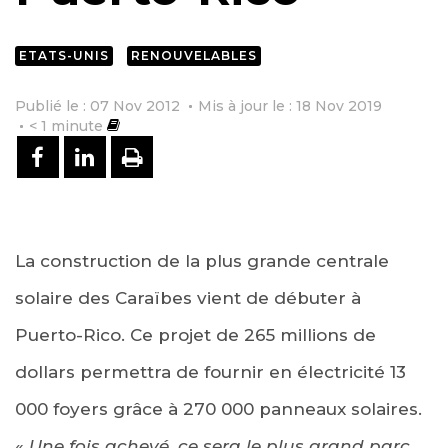
ETATS-UNIS
RENOUVELABLES
Publié le : 07 Nov 2012
Mis à jour le : 18 Nov 2019
< 1
minute
PARTAGER SUR FACEBOOK
PARTAGER SUR LINKEDIN
IMPRIMER
La construction de la plus grande centrale
solaire des Caraïbes vient de débuter à
Puerto-Rico. Ce projet de 265 millions de
dollars permettra de fournir en électricité 13
000 foyers grâce à 270 000 panneaux solaires.
«
Une fois achevé, ce sera le plus grand parc