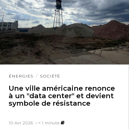
Lire
ÉNERGIES
SOCIÉTÉ
l'article
Une ville américaine renonce
à un "data center" et devient
symbole de résistance
10 Avr 2026
< 1
minute