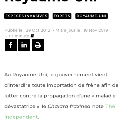
ESPÈCES INVASIVES
FORÊTS
ROYAUME-UNI
Publié le : 29 Oct 2012
Mis à jour le : 18 Nov 2019
< 1
minute
PARTAGER SUR FACEBOOK
PARTAGER SUR LINKEDIN
IMPRIMER
Au Royaume-Uni, le gouvernement vient
d’interdire toute importation de frêne afin de
lutter contre la propagation d’une « maladie
dévastatrice », le
Chalara fraxinea
note
The
Independent
.