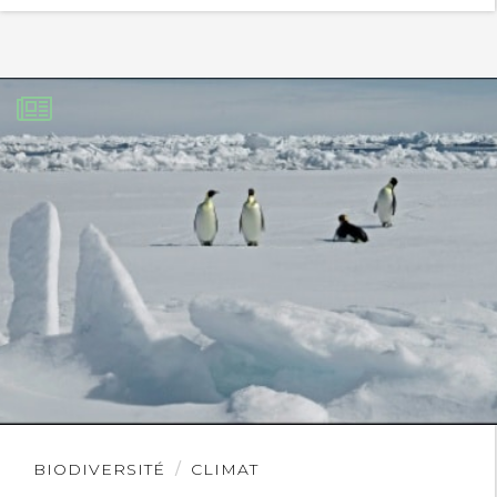
Lire
BIODIVERSITÉ
CLIMAT
l'article