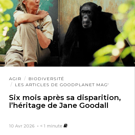
Lire
AGIR
BIODIVERSITÉ
l'article
LES ARTICLES DE GOODPLANET MAG'
Six mois après sa disparition,
l’héritage de Jane Goodall
10 Avr 2026
< 1
minute