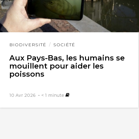
Lire
BIODIVERSITÉ
SOCIÉTÉ
l'article
Aux Pays-Bas, les humains se
mouillent pour aider les
poissons
10 Avr 2026
< 1
minute