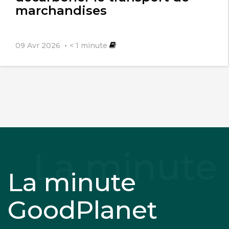
marchandises
09 Avr 2026
< 1
minute
La minute
GoodPlanet