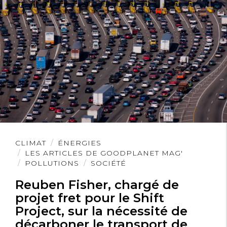
Lire
CLIMAT
ÉNERGIES
l'article
LES ARTICLES DE GOODPLANET MAG'
POLLUTIONS
SOCIÉTÉ
Reuben Fisher, chargé de
projet fret pour le Shift
Project, sur la nécessité de
décarboner le transport de