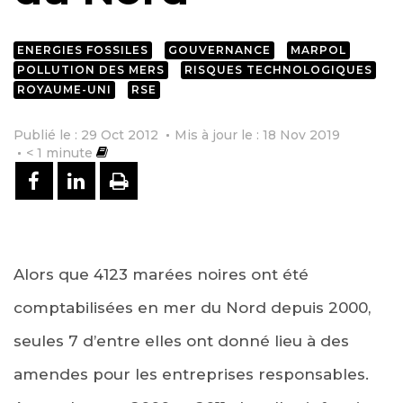
ENERGIES FOSSILES
GOUVERNANCE
MARPOL
POLLUTION DES MERS
RISQUES TECHNOLOGIQUES
ROYAUME-UNI
RSE
Publié le : 29 Oct 2012
Mis à jour le : 18 Nov 2019
< 1
minute
PARTAGER SUR FACEBOOK
PARTAGER SUR LINKEDIN
IMPRIMER
Alors que 4123 marées noires ont été
comptabilisées en mer du Nord depuis 2000,
seules 7 d’entre elles ont donné lieu à des
amendes pour les entreprises responsables.