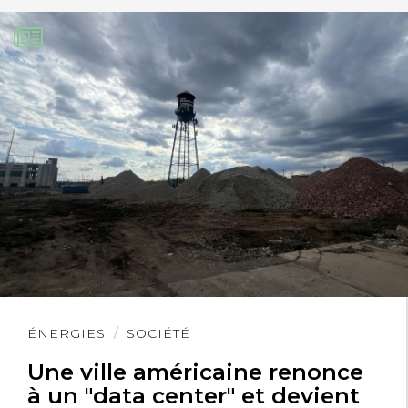
Lire
ÉNERGIES
SOCIÉTÉ
l'article
Une ville américaine renonce
à un "data center" et devient