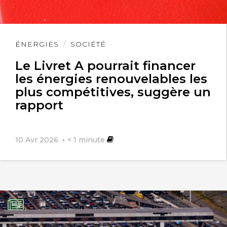
Lire
ÉNERGIES
SOCIÉTÉ
l'article
Le Livret A pourrait financer
les énergies renouvelables les
plus compétitives, suggère un
rapport
10 Avr 2026
< 1
minute