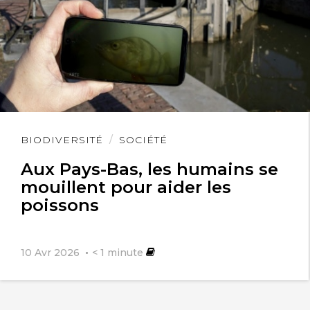
Lire
BIODIVERSITÉ
SOCIÉTÉ
l'article
Aux Pays-Bas, les humains se
mouillent pour aider les
poissons
10 Avr 2026
< 1
minute