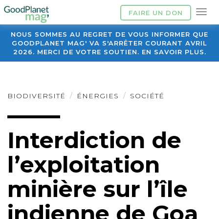
FAIRE UN DON
NOUS SOMMES AU REGRET DE VOUS INFORMER QUE
GOODPLANET MAG' VA S'ARRÊTER COURANT AVRIL
2026. MERCI DE VOTRE SOUTIEN. EN SAVOIR PLUS.
BIODIVERSITÉ
ÉNERGIES
SOCIÉTÉ
Interdiction de
l’exploitation
minière sur l’île
indienne de Goa