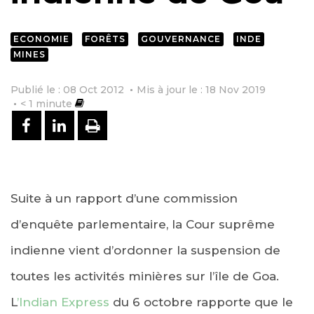
ECONOMIE
FORÊTS
GOUVERNANCE
INDE
MINES
Publié le : 08 Oct 2012
Mis à jour le : 18 Nov 2019
< 1
minute
PARTAGER SUR FACEBOOK
PARTAGER SUR LINKEDIN
IMPRIMER
Suite à un rapport d’une commission
d’enquête parlementaire, la Cour suprême
indienne vient d’ordonner la suspension de
toutes les activités minières sur l’île de Goa.
L
’Indian Express
du 6 octobre rapporte que le