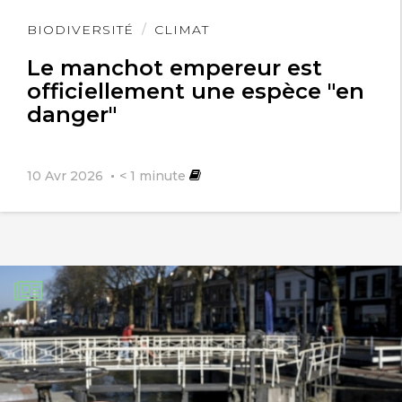
Lire
BIODIVERSITÉ
CLIMAT
l'article
Le manchot empereur est
officiellement une espèce "en
danger"
10 Avr 2026
< 1
minute