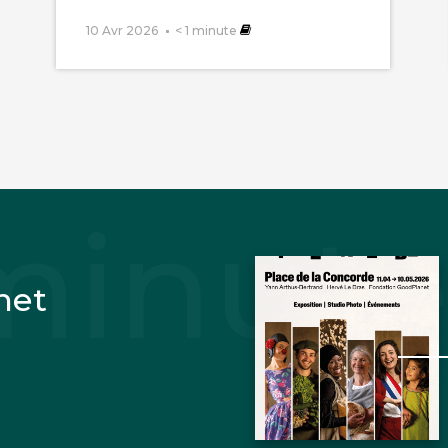
10 Avr 2026
< 1
minute
net