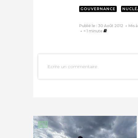
GOUVERNANCE
NUCLÉ
Publié le : 30 Août 2012
Mis à
< 1
minute
PARTAGER SUR FAC
Ecrire un commentaire
PARTAGER SUR LIN
IMPRIMER