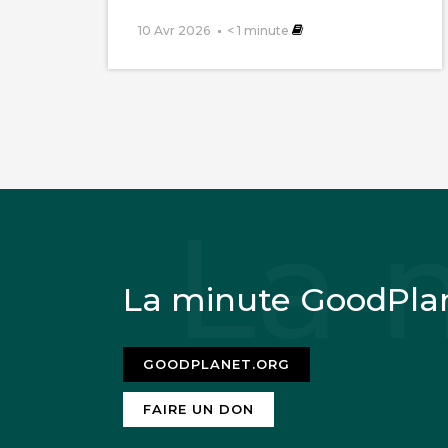
10 Avr 2026
< 1
minute
La minute GoodPla
GOODPLANET.ORG
FAIRE UN DON