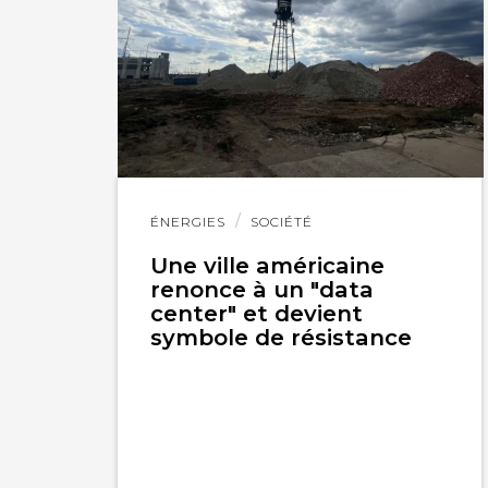
Lire
ÉNERGIES
SOCIÉTÉ
l'article
Une ville américaine
renonce à un "data
center" et devient
symbole de résistance