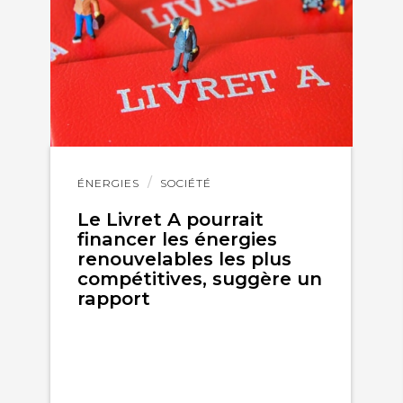
Lire
ÉNERGIES
SOCIÉTÉ
l'article
Le Livret A pourrait
financer les énergies
renouvelables les plus
compétitives, suggère un
rapport