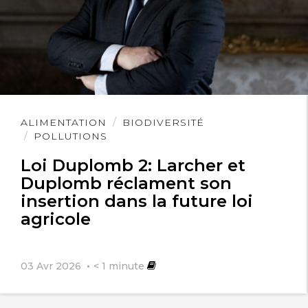
Lire
ALIMENTATION
BIODIVERSITÉ
l'article
POLLUTIONS
Loi Duplomb 2: Larcher et
Duplomb réclament son
insertion dans la future loi
agricole
03 Avr 2026
< 1
minute