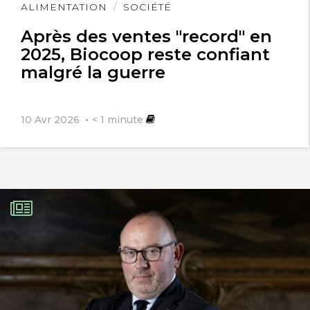
Lire
ALIMENTATION
SOCIÉTÉ
l'article
Après des ventes "record" en
2025, Biocoop reste confiant
malgré la guerre
10 Avr 2026
< 1
minute