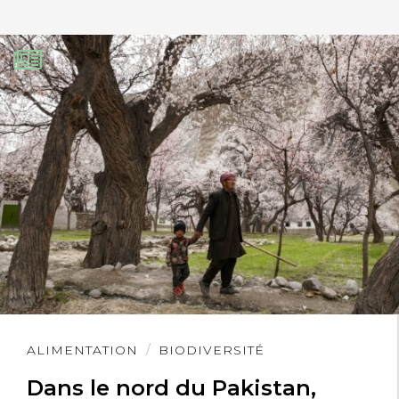
Lire
ALIMENTATION
BIODIVERSITÉ
l'article
Dans le nord du Pakistan,