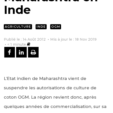
Inde
AGRICULTURE
INDE
OGM
Publié le : 14 Août 2012
Mis à jour le : 18 Nov 2019
< 1
minute
PARTAGER SUR FACEBOOK
PARTAGER SUR LINKEDIN
IMPRIMER
L’Etat indien de Maharashtra vient de
suspendre les autorisations de culture de
coton OGM. La région revient donc, après
quelques années de commercialisation, sur sa