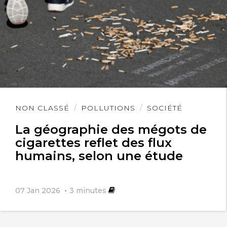
Lire
NON CLASSÉ
POLLUTIONS
SOCIÉTÉ
l'article
La géographie des mégots de
cigarettes reflet des flux
humains, selon une étude
07 Jan 2026
3
minutes