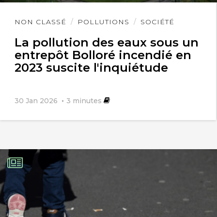
Lire
NON CLASSÉ
POLLUTIONS
SOCIÉTÉ
l'article
La pollution des eaux sous un
entrepôt Bolloré incendié en
2023 suscite l'inquiétude
30 Jan 2026
3
minutes