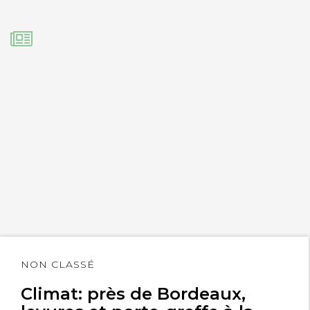
Lire
NON CLASSÉ
l'article
Climat: près de Bordeaux,