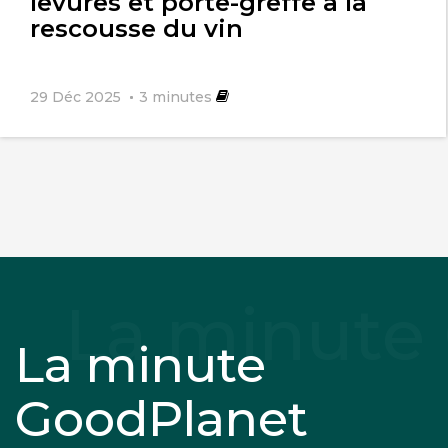
levures et porte-greffe à la
rescousse du vin
29 Déc 2025
3
minutes
La minute
GoodPlanet