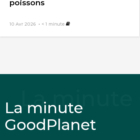
poissons
10 Avr 2026
< 1
minute
La minute
GoodPlanet