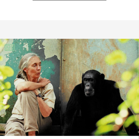
qui ont le même genre de tumeur à
côté du bec…)
Nath
31 juillet 2022
Quand l’espèce humaine cessera-t-elle
de vivre pour elle même en sacrifiant
tout ce qui n’est pas elle à son profit ?
Certains d’entre nous sont les virus qui
détruisent la vie sur terre. Il est urgent
de les détruire définitivement