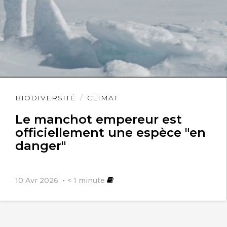
Lire
BIODIVERSITÉ
CLIMAT
l'article
Le manchot empereur est
officiellement une espèce "en
danger"
10 Avr 2026
< 1
minute