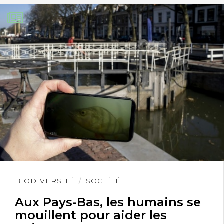
Lire
BIODIVERSITÉ
SOCIÉTÉ
l'article
Aux Pays-Bas, les humains se
mouillent pour aider les