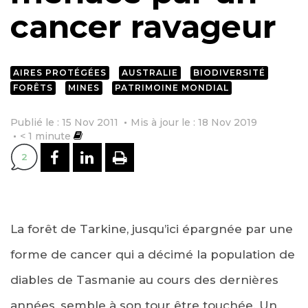
cancer ravageur
AIRES PROTÉGÉES
AUSTRALIE
BIODIVERSITÉ
FORÊTS
MINES
PATRIMOINE MONDIAL
Publié le : 15 Nov 2011
Mis à jour le : 18 Nov 2019
< 1
minute
PARTAGER SUR FACEBOOK
PARTAGER SUR LINKEDI
IMPRIMER
2
La forêt de Tarkine, jusqu’ici épargnée par une
forme de cancer qui a décimé la population de
diables de Tasmanie au cours des dernières
années, semble à son tour être touchée. Un