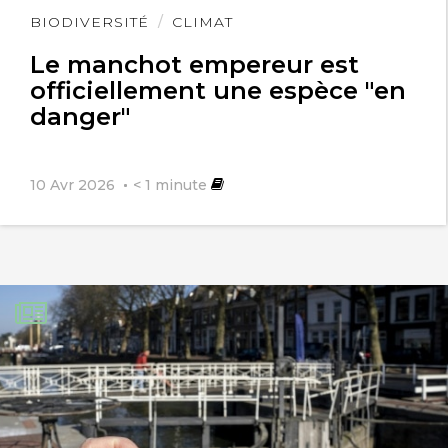
Lire
BIODIVERSITÉ
CLIMAT
l'article
Le manchot empereur est
officiellement une espèce "en
danger"
10 Avr 2026
< 1
minute