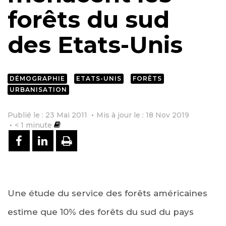
forêts du sud
des Etats-Unis
DÉMOGRAPHIE
ETATS-UNIS
FORÊTS
URBANISATION
Publié le : 23 Mai 2011
Mis à jour le : 18 Nov 2019
< 1
minute
PARTAGER SUR FACEBOOK
PARTAGER SUR LINKEDIN
IMPRIMER
Une étude du service des forêts américaines
estime que 10% des forêts du sud du pays