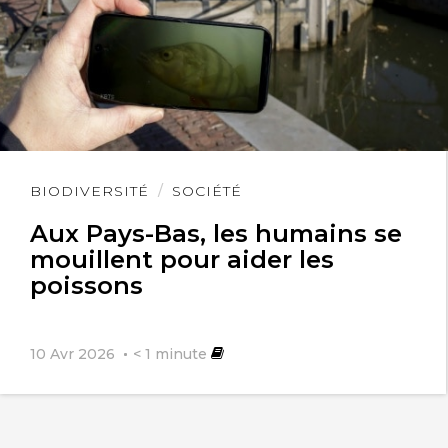
Lire
BIODIVERSITÉ
SOCIÉTÉ
l'article
Aux Pays-Bas, les humains se
mouillent pour aider les
poissons
10 Avr 2026
< 1
minute