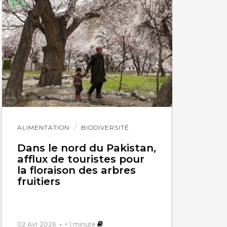
re l’eau de son
Lire
ALIMENTATION
BIODIVERSITÉ
l'article
Dans le nord du Pakistan,
afflux de touristes pour
la floraison des arbres
fruitiers
02 Avr 2026
< 1
minute