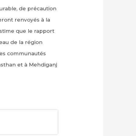
rable, de précaution
eront renvoyés à la
estime que le rapport
’eau de la région
utres communautés
jasthan et à Mehdiganj