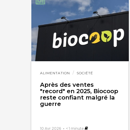
en 4 an un paysan 
puits de 4m à 35m
Lire
ALIMENTATION
SOCIÉTÉ
l'article
Après des ventes
"record" en 2025, Biocoop
reste confiant malgré la
guerre
10 Avr 2026
< 1
minute