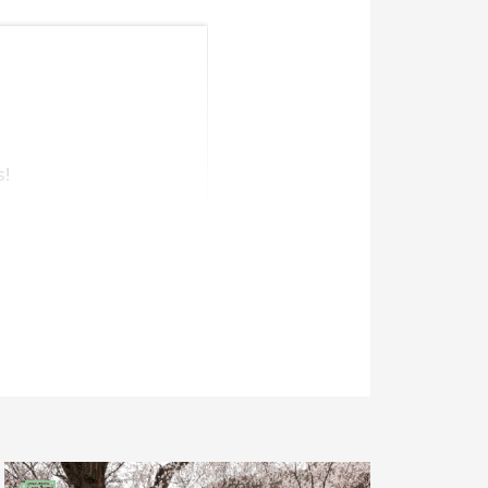
!
sorte, ils épuisent