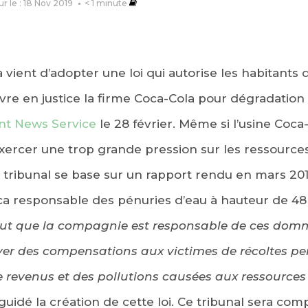
ur le : 18 Nov 2019
< 1
minute
a vient d’adopter une loi qui autorise les habitants 
re en justice la firme Coca-Cola pour dégradation
nt News Service
le 28 février. Même si l’usine Coca
exercer une trop grande pression sur les ressources
 tribunal se base sur un rapport rendu en mars 201
oca responsable des pénuries d’eau à hauteur de 48 m
t que la compagnie est responsable de ces domma
yer des compensations aux victimes de récoltes p
e revenus et des pollutions causées aux ressource
guidé la création de cette loi. Ce tribunal sera com