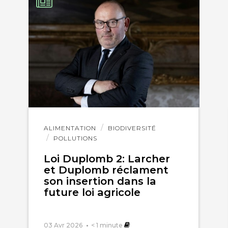
vivant à proximité d’une usine doit passer d’extrai
ètres tellement ils pompent les nappes!!!!
Lire
ALIMENTATION
BIODIVERSITÉ
l'article
POLLUTIONS
Loi Duplomb 2: Larcher
et Duplomb réclament
son insertion dans la
future loi agricole
03 Avr 2026
< 1
minute