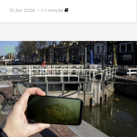
10 Avr 2026
< 1
minute