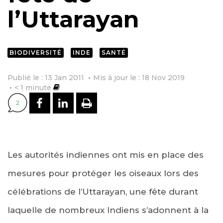
l’Uttarayan
BIODIVERSITÉ
INDE
SANTÉ
Publié le : 13 Jan 2011
Mis à jour le : 18 Nov 2019
< 1
minute
PARTAGER SUR FACEBOOK
PARTAGER SUR LINKEDI
IMPRIMER
2
Les autorités indiennes ont mis en place des
mesures pour protéger les oiseaux lors des
célébrations de l’Uttarayan, une fête durant
laquelle de nombreux Indiens s’adonnent à la