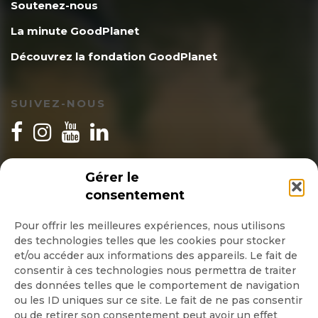
Soutenez-nous
La minute GoodPlanet
Découvrez la fondation GoodPlanet
SUIVEZ-NOUS
INSCRIPTION NEWSLETTER
Gérer le
consentement
Pour offrir les meilleures expériences, nous utilisons
des technologies telles que les cookies pour stocker
Quotidienne
et/ou accéder aux informations des appareils. Le fait de
consentir à ces technologies nous permettra de traiter
Hebdo
des données telles que le comportement de navigation
ou les ID uniques sur ce site. Le fait de ne pas consentir
ou de retirer son consentement peut avoir un effet
OK