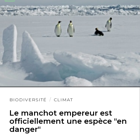
d’urgence pour cette journée. Par
contre, il n’y avait pas de statistique
sur les oiseaux non signalé.
Lire
BIODIVERSITÉ
CLIMAT
l'article
Le manchot empereur est
officiellement une espèce "en
danger"