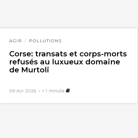
Lire
AGIR
POLLUTIONS
l'article
Corse: transats et corps-morts
refusés au luxueux domaine
de Murtoli
09 Avr 2026
< 1
minute