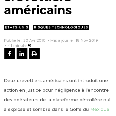
américains
ETATS-UNIS
RISQUES TECHNOLOGIQUES
Publié le : 30 Avr 2010
Mis à jour le : 18 Nov 2019
< 1
minute
PARTAGER SUR FACEBOOK
PARTAGER SUR LINKEDIN
IMPRIMER
Deux crevettiers américains ont introduit une
action en justice pour négligence à l’encontre
des opérateurs de la plateforme pétrolière qui
a explosé et sombré dans le Golfe du
Mexique