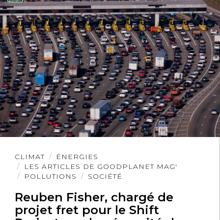
Lire
CLIMAT
ÉNERGIES
l'article
LES ARTICLES DE GOODPLANET MAG'
POLLUTIONS
SOCIÉTÉ
Reuben Fisher, chargé de
projet fret pour le Shift