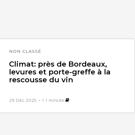
Lire
NON CLASSÉ
l'article
Climat: près de Bordeaux,
levures et porte-greffe à la
rescousse du vin
29 Déc 2025
< 1
minute