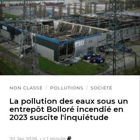
Lire
NON CLASSÉ
POLLUTIONS
SOCIÉTÉ
l'article
La pollution des eaux sous un
entrepôt Bolloré incendié en
2023 suscite l'inquiétude
30 Jan 2026
< 1
minute