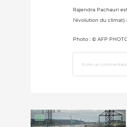
Rajendra Pachauri es
l’évolution du climat)
Photo : © AFP PHO
PARTAGER SUR FAC
Ecrire un commentair
PARTAGER SUR LIN
IMPRIMER