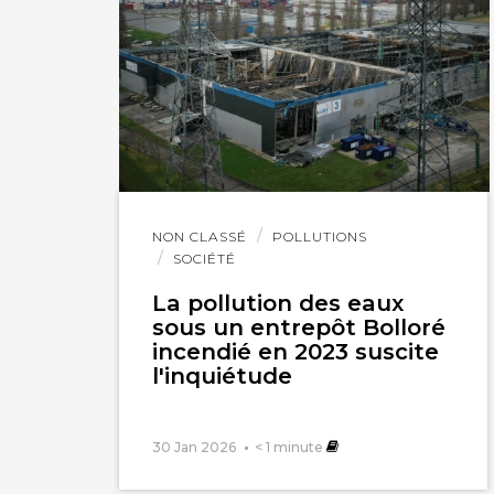
Lire
NON CLASSÉ
POLLUTIONS
l'article
SOCIÉTÉ
La pollution des eaux
sous un entrepôt Bolloré
incendié en 2023 suscite
l'inquiétude
30 Jan 2026
< 1
minute