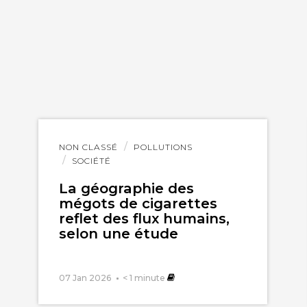
Lire
NON CLASSÉ
POLLUTIONS
l'article
SOCIÉTÉ
La géographie des
mégots de cigarettes
reflet des flux humains,
selon une étude
07 Jan 2026
< 1
minute