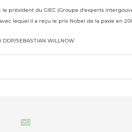
t le président du GIEC (Groupe d’experts intergou
 avec lequel il a reçu le prix Nobel de la paxie en 20
TO DDP/SEBASTIAN WILLNOW
EBOOK
e
KEDIN