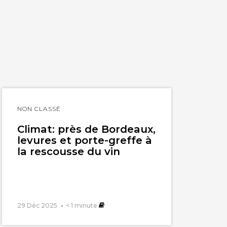
Lire
NON CLASSÉ
l'article
Climat: près de Bordeaux,
levures et porte-greffe à
la rescousse du vin
29 Déc 2025
< 1
minute