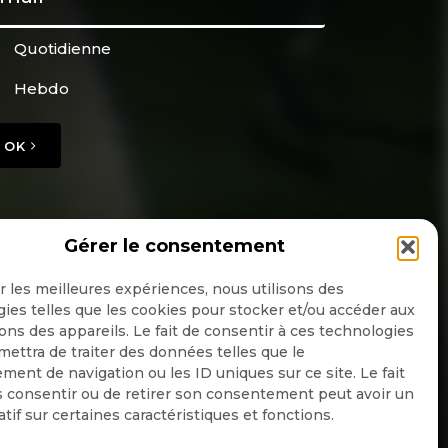
Quotidienne
Hebdo
OK
Gérer le consentement
ir les meilleures expériences, nous utilisons des
ies telles que les cookies pour stocker et/ou accéder aux
ons des appareils. Le fait de consentir à ces technologies
ettra de traiter des données telles que le
ent de navigation ou les ID uniques sur ce site. Le fait
 consentir ou de retirer son consentement peut avoir un
atif sur certaines caractéristiques et fonctions.