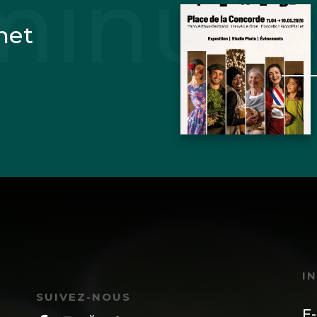
net
I
SUIVEZ-NOUS