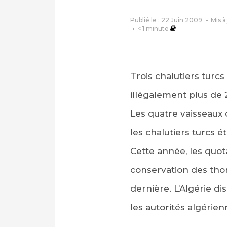
Publié le : 22 Juin 2009
Mis à
< 1
minute
Trois chalutiers turc
illégalement plus de 
Les quatre vaisseaux 
les chalutiers turcs é
Cette année, les quot
conservation des thon
dernière. L’Algérie d
les autorités algérie