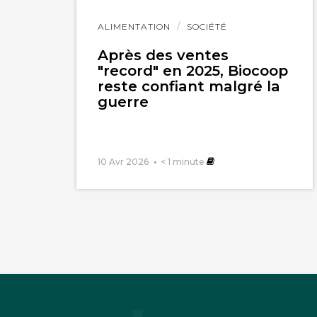
Lire
ALIMENTATION
SOCIÉTÉ
l'article
Après des ventes
"record" en 2025, Biocoop
reste confiant malgré la
guerre
10 Avr 2026
< 1
minute