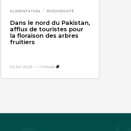
Lire
ALIMENTATION
BIODIVERSITÉ
l'article
Dans le nord du Pakistan,
afflux de touristes pour
la floraison des arbres
fruitiers
02 Avr 2026
< 1
minute