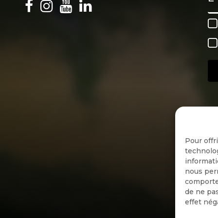
Pour offr
technolog
informati
nous perm
comportem
de ne pas
effet nég