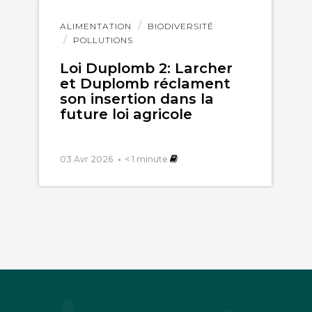
Lire
ALIMENTATION
BIODIVERSITÉ
l'article
POLLUTIONS
Loi Duplomb 2: Larcher
et Duplomb réclament
son insertion dans la
future loi agricole
03 Avr 2026
< 1
minute