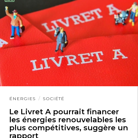
Lire
ÉNERGIES
SOCIÉTÉ
l'article
Le Livret A pourrait financer
les énergies renouvelables les
plus compétitives, suggère un
rapport