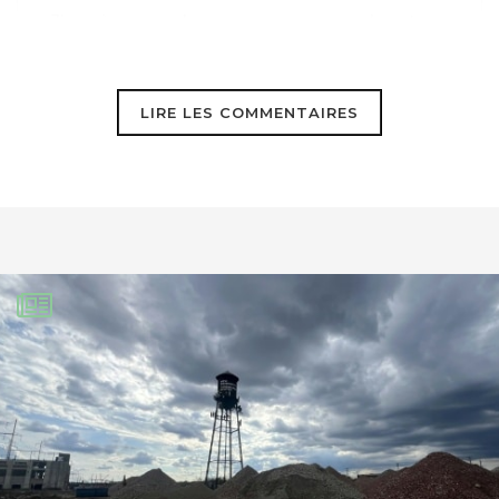
J’espère que les gens comprendront
l’importance de sauver la planète
grâce à votre travail…
LIRE LES COMMENTAIRES
nawelle
25 juin 2009
lettre
bonjours je vien de lire resumer et je
trouve sa bien que vou les aider pour s
un bon jeste je suis a l »ecole primaire