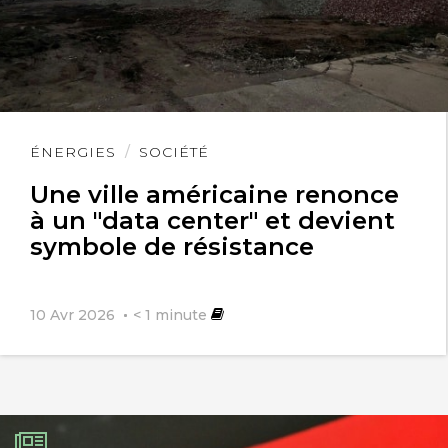
et je voudrais prendre lexemple sur
vous
Lire
ÉNERGIES
SOCIÉTÉ
l'article
Une ville américaine renonce
à un "data center" et devient
symbole de résistance
10 Avr 2026
< 1
minute