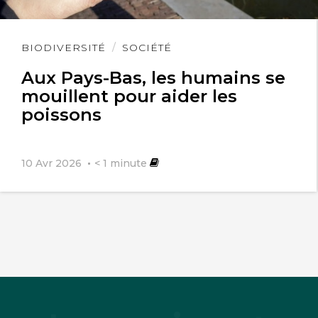
Lire
BIODIVERSITÉ
SOCIÉTÉ
l'article
Aux Pays-Bas, les humains se
mouillent pour aider les
poissons
10 Avr 2026
< 1
minute