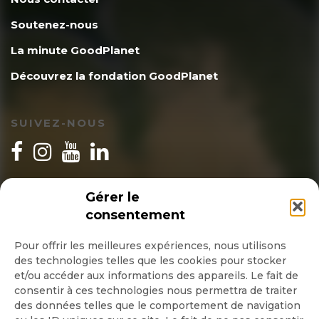
Soutenez-nous
La minute GoodPlanet
Découvrez la fondation GoodPlanet
SUIVEZ-NOUS
INSCRIPTION NEWSLETTER
Gérer le
consentement
Pour offrir les meilleures expériences, nous utilisons
des technologies telles que les cookies pour stocker
Quotidienne
et/ou accéder aux informations des appareils. Le fait de
consentir à ces technologies nous permettra de traiter
Hebdo
des données telles que le comportement de navigation