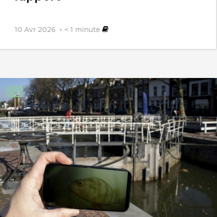
10 Avr 2026
< 1
minute