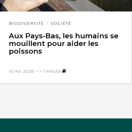
Lire
BIODIVERSITÉ
SOCIÉTÉ
l'article
Aux Pays-Bas, les humains se
mouillent pour aider les
poissons
10 Avr 2026
< 1
minute