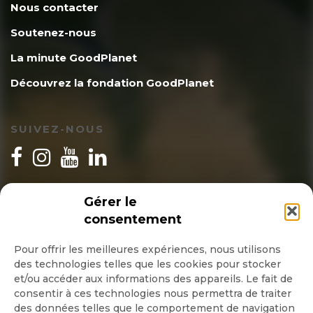
Nous contacter
Soutenez-nous
La minute GoodPlanet
Découvrez la fondation GoodPlanet
SUIVEZ-NOUS
INSCRIPTION NEWSLETTER
Gérer le
consentement
Pour offrir les meilleures expériences, nous utilisons
des technologies telles que les cookies pour stocker
Quotidienne
et/ou accéder aux informations des appareils. Le fait de
consentir à ces technologies nous permettra de traiter
Hebdo
des données telles que le comportement de navigation