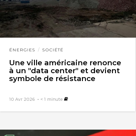
Lire
ÉNERGIES
SOCIÉTÉ
l'article
Une ville américaine renonce
à un "data center" et devient
symbole de résistance
10 Avr 2026
< 1
minute