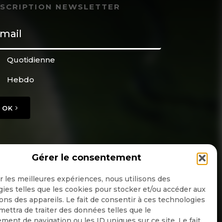
NSCRIPTION NEWSLETTER
Quotidienne
Hebdo
OK
Gérer le consentement
ir les meilleures expériences, nous utilisons des
ies telles que les cookies pour stocker et/ou accéder aux
ons des appareils. Le fait de consentir à ces technologies
ettra de traiter des données telles que le
ent de navigation ou les ID uniques sur ce site. Le fait