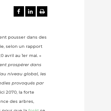
PARTAGER SUR FACEBOOK
PARTAGER SUR LINKEDI
IMPRIMER
ient pousser dans des
ie, selon un rapport
 avril au 1er mai. «
ient prospérer dans
au niveau global, les
endies provoqués par
ici 2070, la forte
ance des arbres,
s pour que la
forêt
se