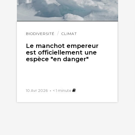
Lire
BIODIVERSITÉ
CLIMAT
l'article
Le manchot empereur
est officiellement une
espèce "en danger"
10 Avr 2026
< 1
minute