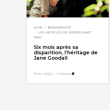
Lire
AGIR
BIODIVERSITÉ
l'article
LES ARTICLES DE GOODPLANET
MAG'
Six mois après sa
disparition, l’héritage de
Jane Goodall
10 Avr 2026
< 1
minute