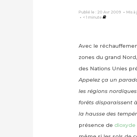
Publié le : 20 Avr 2009
Mis à 
< 1
minute
Avec le réchauffement
zones du grand Nord,
des Nations Unies prés
Appelez ça un parad
les régions nordiques
forêts disparaissent 
la hausse des tempé
présence de
dioxyde
même si les sols de 