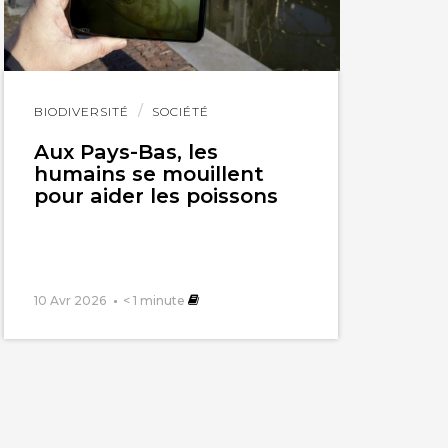
Lire
BIODIVERSITÉ
SOCIÉTÉ
l'article
Aux Pays-Bas, les
humains se mouillent
pour aider les poissons
10 Avr 2026
< 1
minute