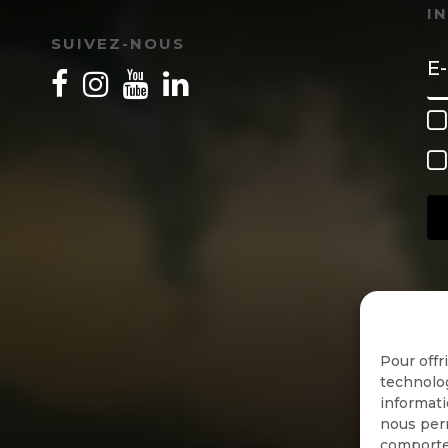
I
SUIVEZ-NOUS
Pour offr
technolog
informati
nous perm
comportem