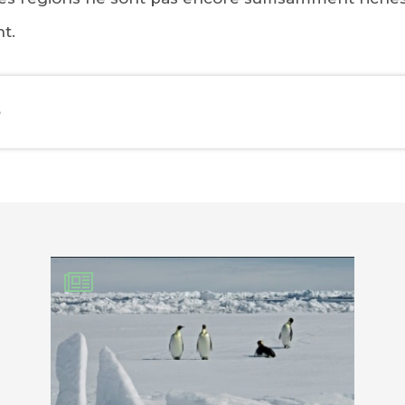
t.
e
EBOOK
KEDIN