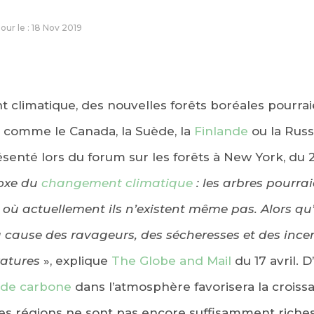
jour le : 18 Nov 2019
 climatique, des nouvelles forêts boréales pourra
 comme le Canada, la Suède, la
Finlande
ou la Russ
enté lors du forum sur les forêts à New York, du 20
oxe du
changement climatique
: les arbres pourra
 où actuellement ils n’existent même pas. Alors qu’
à cause des ravageurs, des sécheresses et des inc
ratures
», explique
The Globe and Mail
du 17 avril. D’
 de carbone
dans l’atmosphère favorisera la croiss
ces régions ne sont pas encore suffisamment riche