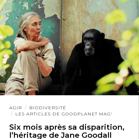
Lire
AGIR
BIODIVERSITÉ
l'article
LES ARTICLES DE GOODPLANET MAG'
Six mois après sa disparition,
l’héritage de Jane Goodall