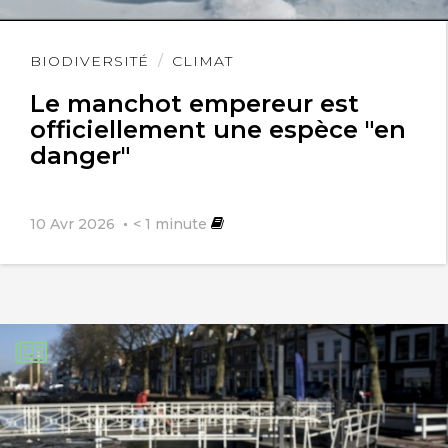
Lire
BIODIVERSITÉ
CLIMAT
l'article
Le manchot empereur est
officiellement une espèce "en
danger"
10 Avr 2026
< 1
minute