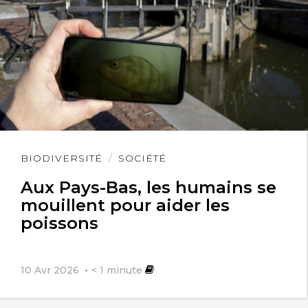
Lire
BIODIVERSITÉ
SOCIÉTÉ
l'article
Aux Pays-Bas, les humains se
mouillent pour aider les
poissons
10 Avr 2026
< 1
minute