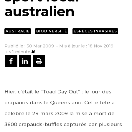
australien
AUSTRALIE
BIODIVERSITÉ
ESPÈCES INVASIVES
Publié le : 30 Mar 2009
Mis à jour le : 18 Nov 2019
< 1
minute
PARTAGER SUR FACEBOOK
PARTAGER SUR LINKEDIN
IMPRIMER
Hier, c’était le “Toad Day Out” : le jour des
crapauds dans le Queensland. Cette fête a
célébré le 29 mars 2009 la mise à mort de
3600 crapauds-buffles capturés par plusieurs