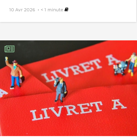
10 Avr 2026
< 1
minute