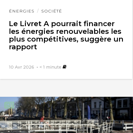
Lire
ÉNERGIES
SOCIÉTÉ
l'article
Le Livret A pourrait financer
les énergies renouvelables les
plus compétitives, suggère un
rapport
10 Avr 2026
< 1
minute