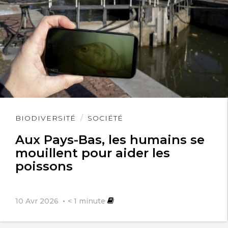
Lire
BIODIVERSITÉ
SOCIÉTÉ
l'article
Aux Pays-Bas, les humains se
mouillent pour aider les
poissons
10 Avr 2026
< 1
minute