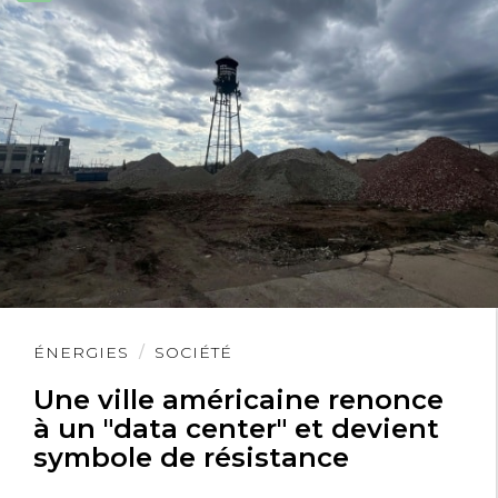
Lire
ÉNERGIES
SOCIÉTÉ
l'article
Une ville américaine renonce
à un "data center" et devient
symbole de résistance