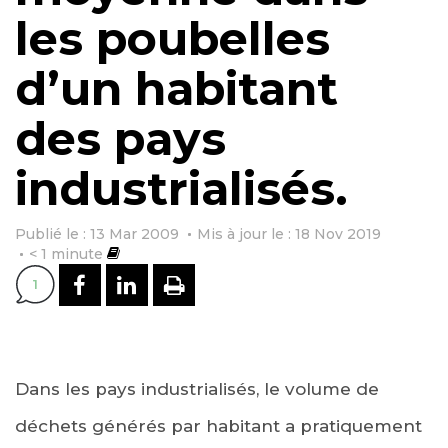
les poubelles
d’un habitant
des pays
industrialisés.
Publié le : 13 Mar 2009
Mis à jour le : 18 Nov 2019
< 1
minute
PARTAGER SUR FACEBOOK
PARTAGER SUR LINKEDI
IMPRIMER
1
Dans les pays industrialisés, le volume de
déchets générés par habitant a pratiquement