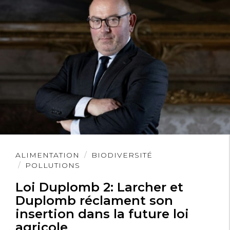
Lire
ALIMENTATION
BIODIVERSITÉ
l'article
POLLUTIONS
Loi Duplomb 2: Larcher et
Duplomb réclament son
insertion dans la future loi
agricole