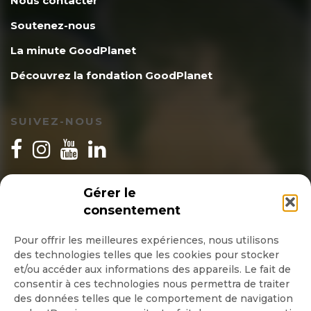
Nous contacter
Soutenez-nous
La minute GoodPlanet
Découvrez la fondation GoodPlanet
SUIVEZ-NOUS
INSCRIPTION NEWSLETTER
Gérer le
consentement
Pour offrir les meilleures expériences, nous utilisons
des technologies telles que les cookies pour stocker
Quotidienne
et/ou accéder aux informations des appareils. Le fait de
consentir à ces technologies nous permettra de traiter
Hebdo
des données telles que le comportement de navigation