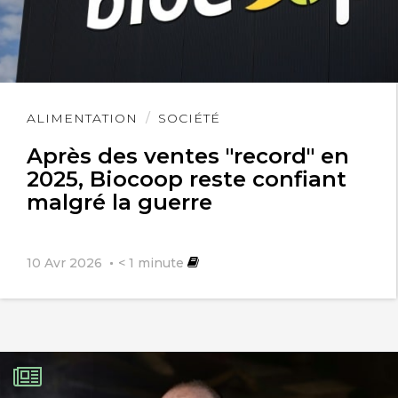
Lire
ALIMENTATION
SOCIÉTÉ
l'article
Après des ventes "record" en
2025, Biocoop reste confiant
malgré la guerre
10 Avr 2026
< 1
minute