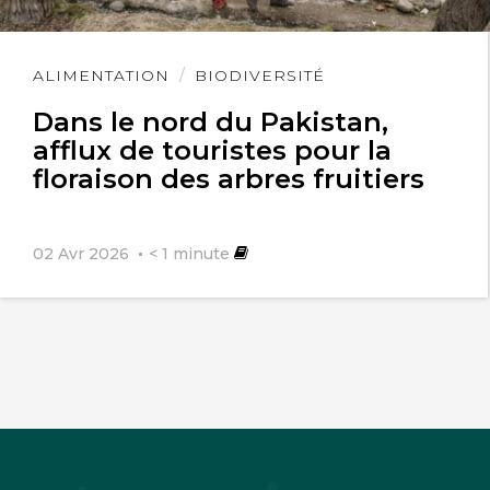
Lire
ALIMENTATION
BIODIVERSITÉ
l'article
Dans le nord du Pakistan,
afflux de touristes pour la
floraison des arbres fruitiers
02 Avr 2026
< 1
minute