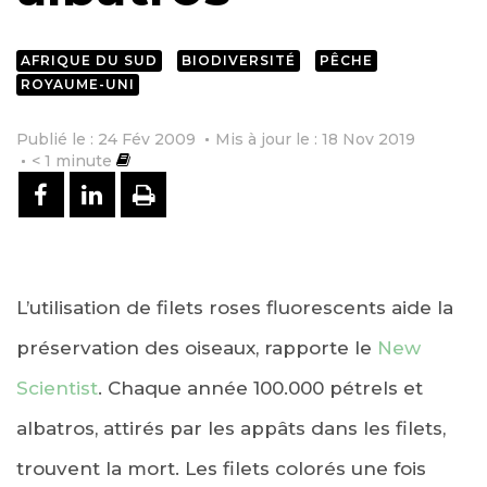
AFRIQUE DU SUD
BIODIVERSITÉ
PÊCHE
ROYAUME-UNI
Publié le : 24 Fév 2009
Mis à jour le : 18 Nov 2019
< 1
minute
PARTAGER SUR FACEBOOK
PARTAGER SUR LINKEDIN
IMPRIMER
L’utilisation de filets roses fluorescents aide la
préservation des oiseaux, rapporte le
New
Scientist
. Chaque année 100.000 pétrels et
albatros, attirés par les appâts dans les filets,
trouvent la mort. Les filets colorés une fois