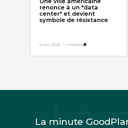
Une ville américaine
renonce à un "data
center" et devient
symbole de résistance
10 Avr 2026
< 1
minute
La minute GoodPla