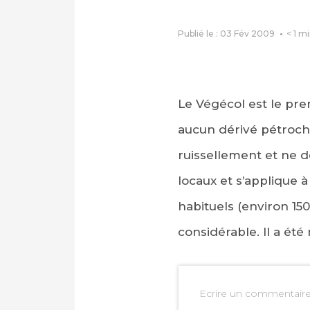
Publié le : 03 Fév 2009
< 1
mi
Le Végécol est le pr
aucun dérivé pétrochi
ruissellement et ne dé
locaux et s’applique 
habituels (environ 15
considérable. Il a été
Ecrire un commentair