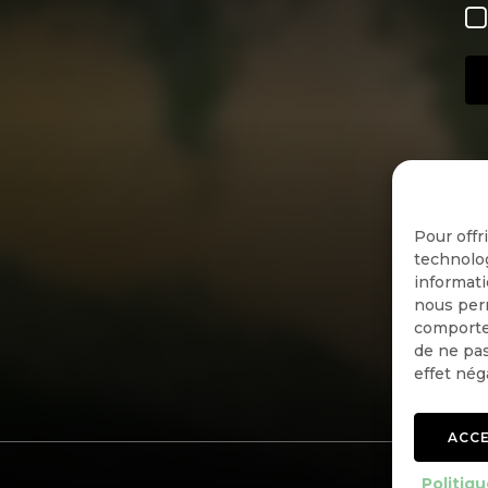
Pour offr
technolog
informati
nous perm
comportem
de ne pas
effet nég
ACC
Politiqu