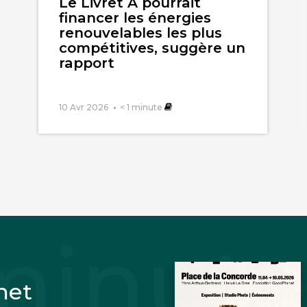
Le Livret A pourrait
financer les énergies
renouvelables les plus
compétitives, suggère un
rapport
10 Avr 2026
< 1
minute
net