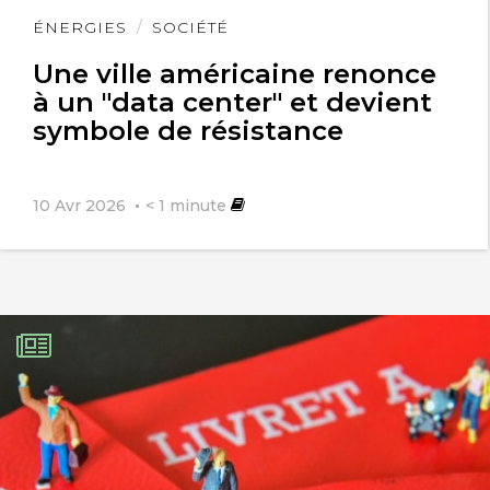
Lire
ÉNERGIES
SOCIÉTÉ
l'article
Une ville américaine renonce
à un "data center" et devient
symbole de résistance
10 Avr 2026
< 1
minute