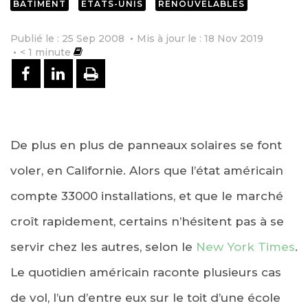
BÂTIMENT
ETATS-UNIS
RENOUVELABLES
Publié le : 25 Sep 2008
Mis à jour le : 18 Nov 2019
< 1
minute
PARTAGER SUR FACEBOOK
PARTAGER SUR LINKEDIN
IMPRIMER
De plus en plus de panneaux solaires se font
voler, en Californie. Alors que l’état américain
compte 33000 installations, et que le marché
croît rapidement, certains n’hésitent pas à se
servir chez les autres, selon le
New York Times
.
Le quotidien américain raconte plusieurs cas
de vol, l’un d’entre eux sur le toit d’une école