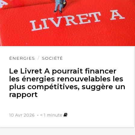
Lire
ÉNERGIES
SOCIÉTÉ
l'article
Le Livret A pourrait financer
les énergies renouvelables les
plus compétitives, suggère un
rapport
10 Avr 2026
< 1
minute