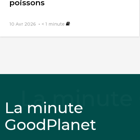
poissons
10 Avr 2026
< 1
minute
La minute
GoodPlanet