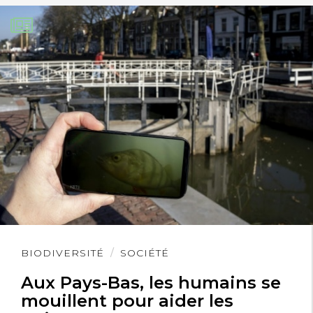
Lire
BIODIVERSITÉ
SOCIÉTÉ
l'article
Aux Pays-Bas, les humains se
mouillent pour aider les