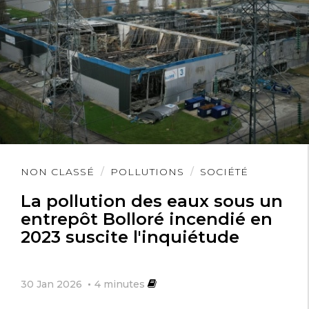
Lire
NON CLASSÉ
POLLUTIONS
SOCIÉTÉ
l'article
La pollution des eaux sous un
entrepôt Bolloré incendié en
2023 suscite l'inquiétude
30 Jan 2026
4
minutes