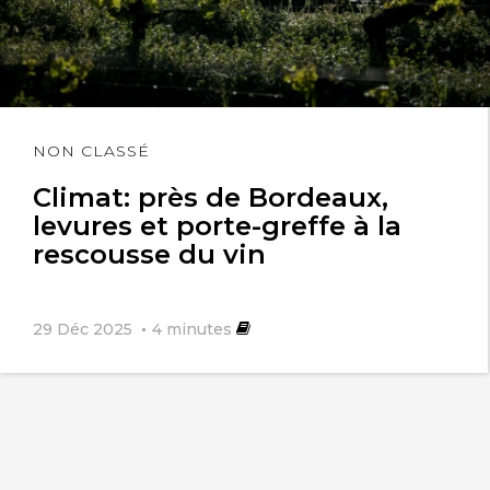
Lire
NON CLASSÉ
l'article
Climat: près de Bordeaux,
levures et porte-greffe à la
rescousse du vin
29 Déc 2025
4
minutes