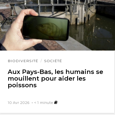
Lire
BIODIVERSITÉ
SOCIÉTÉ
l'article
Aux Pays-Bas, les humains se
mouillent pour aider les
poissons
10 Avr 2026
< 1
minute