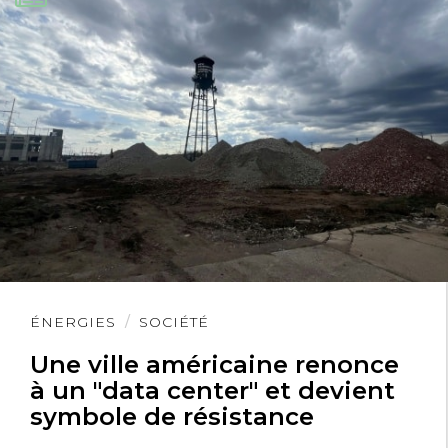
Lire
ÉNERGIES
SOCIÉTÉ
l'article
Une ville américaine renonce
à un "data center" et devient
symbole de résistance