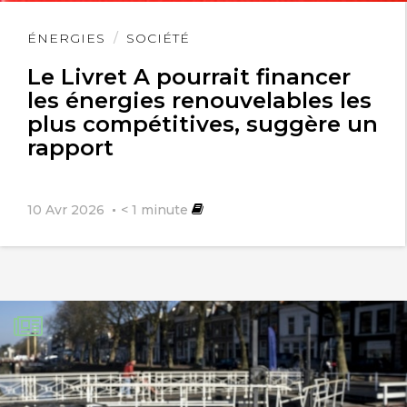
Lire
ÉNERGIES
SOCIÉTÉ
l'article
Le Livret A pourrait financer
les énergies renouvelables les
plus compétitives, suggère un
rapport
10 Avr 2026
< 1
minute