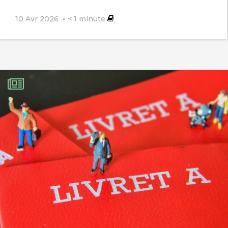
10 Avr 2026
< 1
minute